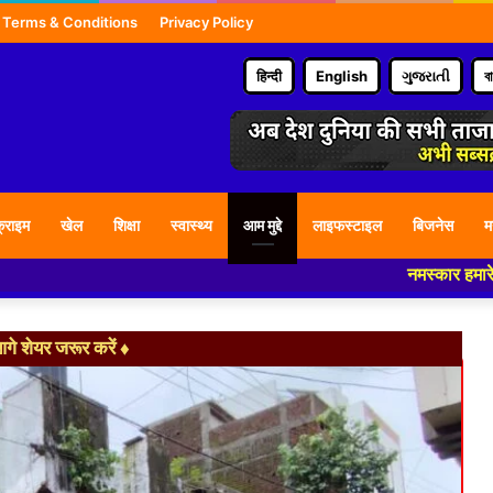
Terms & Conditions
Privacy Policy
हिन्दी
English
ગુજરાતી
ব
्राइम
खेल
शिक्षा
स्वास्थ्य
आम मुद्दे
लाइफस्टाइल
बिजनेस
म
नमस्कार हमारे न्यूज पोर्टल 
े शेयर जरूर करें ♦