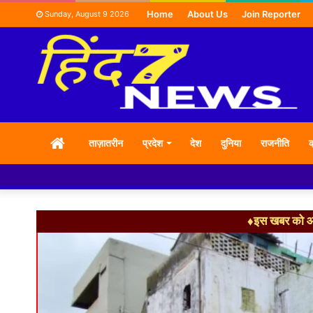
Home
About Us
Join Reporter
Sunday, August 9 2026
HOME
ताज़ातरीन
प्रदेश
देश
दुनिया
राजनीति
क
♦इस खबर को आग