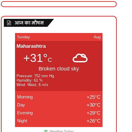
आज का मौषम
Sunday
Aug
Maharashtra
+31°
C
Broken cloud sky
Pressure: 752 mm Hg
Humidity: 61 %
Wind: West, 6 m/s
Morning
+25°C
Day
+30°C
Evening
+29°C
Night
+26°C
Weather Today