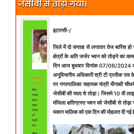
जेसीबी से तोड़ा गया।
इटारसी-/
जिले में दो सप्ताह से लगातार तेज बारिश हो
क्षेत्रों के अति जर्जर भवन को तोड़ने का का
दिन आज बुधवार दिनांक 07/08/2024 को प
अनुविभागीय अधिकारी श्री टी प्रतीक राव के 
Manish
पर नगरपालिका सहायक यंत्री मीनाक्षी चौधरी
Jaiswal
Ma
जेसीबी की मदद से तोड़ा। जिसमे 10 वी लाइन
nish
jais
मंजिला क्षतिग्रस्त भवन को जेसीबी से तोड़
wal
(Chi
मकान मालिक को एक दिन की मोहलत दी गई है।
ef
Edit
or)
हिंद7