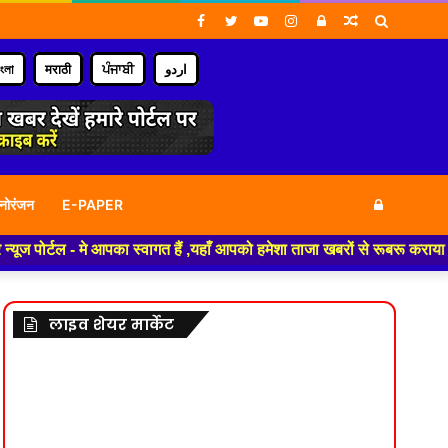
Facebook
Twitter
YouTube
Instagram
Log
Random
Search
In
Article
for
াংলা
मराठी
ਪੰਜਾਬੀ
اردو
Log
नोरंजन
E-PAPER
- मे आपका स्वागत हैं ,यहाँ आपको हमेशा ताजा खबरों से रूबरू कराया जाएगा , खबर
In
लाइव शेयर मार्केट