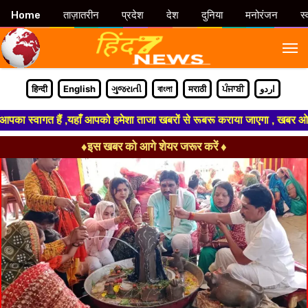
Home
ताज़ातरीन
प्रदेश
देश
दुनिया
मनोरंजन
स्
M
हिन्दी
English
ગુજરાતી
বাংলা
मराठी
ਪੰਜਾਬੀ
اردو
स्वागत हैं ,यहाँ आपको हमेशा ताजा खबरों से रूबरू कराया जाएगा , खबर ओर विज्ञा
♦इस खबर को आगे शेयर जरूर करें ♦