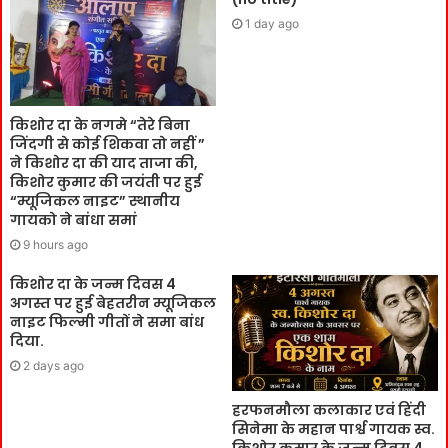
1 day ago
किशोर दा के नगमे “तेरे बिना
जिंदगी से कोई शिकवा तो नहीं ”
ने किशोर दा की याद ताजा की,
किशोर कुमार की जयंती पर हुई
“म्यूजिकल नाइट” स्थानीय
गायको ने बांधा समां
9 hours ago
किशोर दा के जन्म दिवस 4
अगस्त पर हुई बेहतरीन म्यूजिकल
नाइट फिल्मी गीतों ने समा बांध
दिया.
2 days ago
हरफनमौला कलाकार एवं हिंदी
सिनेमा के महान पार्श्व गायक स्व.