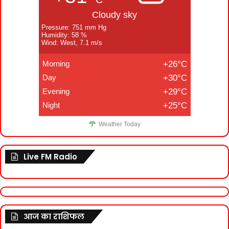
Cloudy sky
Pressure: 751 mm Hg
Humidity: 58 %
Wind: West, 7.1 m/s
Morning
+26°C
Day
+30°C
Evening
+29°C
Night
+25°C
Weather Today
Live FM Radio
आज का राशिफल