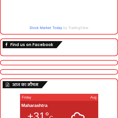
Stock Market Today
by TradingView
Find us on Facebook
आज का मौषम
Friday
Aug
Maharashtra
+31°
C