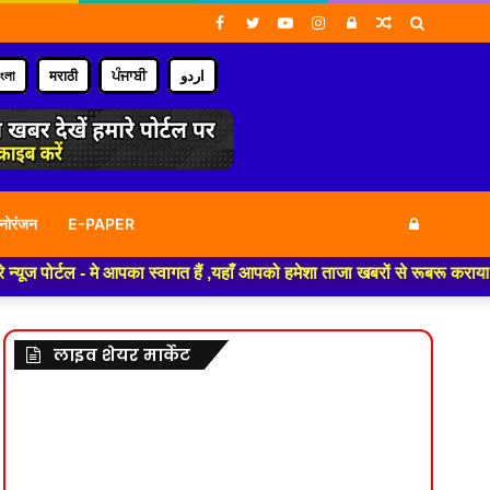
Facebook
Twitter
YouTube
Instagram
Log
Random
Search
In
Article
for
াংলা
मराठी
ਪੰਜਾਬੀ
اردو
Log
नोरंजन
E-PAPER
 मे आपका स्वागत हैं ,यहाँ आपको हमेशा ताजा खबरों से रूबरू कराया जाएगा , खबर
In
लाइव शेयर मार्केट