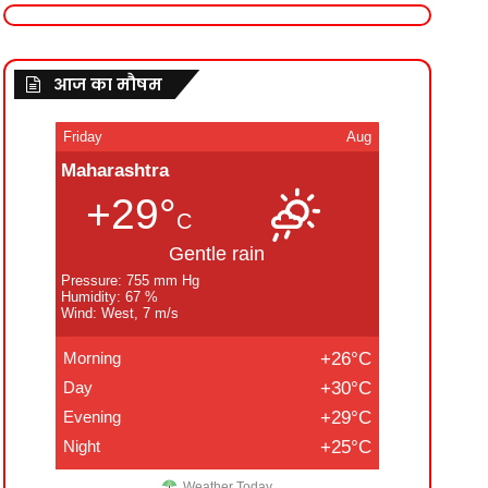
आज का मौषम
Friday
Aug
Maharashtra
+29°
C
Gentle rain
Pressure: 755 mm Hg
Humidity: 67 %
Wind: West, 7 m/s
Morning
+26°C
Day
+30°C
Evening
+29°C
Night
+25°C
Weather Today