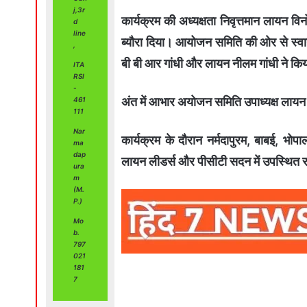
j,3r
कार्यक्रम की अध्यक्षता निवृत्तमान लायन विन
d
line
ब्यौरा दिया। आयोजन समिति की ओर से स्वा
,
बी बी आर गांधी और लायन नीलम गांधी ने कि
ITA
RSI
-
अंत में आभार अयोजन समिति उपाध्यक्ष लायन 
461
111
Nar
कार्यक्रम के दौरान नर्मदापुरम, बाबई, भोप
ma
dap
लायन लीडर्स और पीसीटी सदन में उपस्थित 
ura
m
(M.
P.)
Mo
b.
797
021
181
7