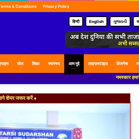
Terms & Conditions
Privacy Policy
हिन्दी
English
ગુજરાતી
ব
्राइम
खेल
शिक्षा
स्वास्थ्य
आम मुद्दे
लाइफस्टाइल
बिजनेस
म
नमस्कार हमारे न्यूज पोर्टल -
े शेयर जरूर करें ♦