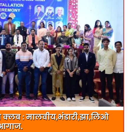
रीन क्लब : मालवीय,भंडारी,झा,लिओ
 आगाज.