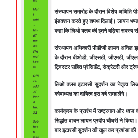
ws
Mai
संस्थापन समारोह के दौरान विशेष अथिति प
l
इंडक्शन करते हुए शपथ दिलाई। लायन भण्
add
.-
कहा कि लिओ क्लब की इतने बढ़िया सदस्य संख्
hin
d7
me
dia
संस्थापन अधिकारी पीडीजी लायन अनिल झा
@g
के दौरान बीओडी, जीएसटी, जीएमटी, जीएलट
mai
l.co
ट्विस्टर सहित प्रेसिडेंट, सेक्रेटरी और ट्र
m
Offi
ce
लिओ क्लब इटारसी सुदर्शन का नेतृत्व 
add
.//
कोषाध्यक्ष का दायित्व इस वर्ष सम्हालेंगे।
War
d
No.
कार्यक्रम के प्रारंभ में राष्ट्रगान और ध्वज
32
सिद्धांत वाचन लायन प्रदीप चौधरी ने किय
Sub
has
बार इटारसी सुदर्शन की खुल कर प्रशंसा की
h
Gan