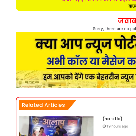
डाउन
जवाब
Sorry, there are no pol
Related Articles
(no title)
19 hours ago