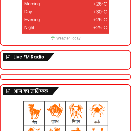
Morning
+26°C
Day
+30°C
Evening
+26°C
Night
+25°C
Weather Today
Live FM Radio
आज का राशिफल