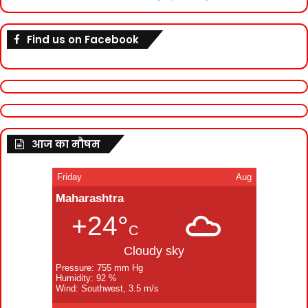
Find us on Facebook
आज का मौषम
Friday
Aug
Maharashtra
+24°
C
Cloudy sky
Pressure: 755 mm Hg
Humidity: 92 %
Wind: Southwest, 3.5 m/s