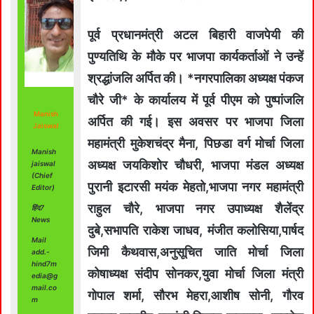
पूर्व प्रधानमंत्री अटल बिहारी वाजपेयी की
पुण्यतिथि के मौके पर भाजपा कार्यकर्ताओं ने उन्हें
श्रद्धांजलि अर्पित की। *नगरपालिका अध्‍यक्ष पंकज
चौरे जी* के कार्यालय में पूर्व पीएम को पुष्पांजलि
Manish
अर्पित की गई। इस अवसर पर भाजपा जिला
Jaiswal
महामंत्री मुकेशचंद्र मैना, पिछडा वर्ग मोर्चा जिला
Manish
अध्‍यक्ष जयकिशोर चौधरी, भाजपा मंडल अध्‍यक्ष
jaiswal
(Chief
पुरानी इटारसी मयंक मेहतो,भाजपा नगर महामंत्री
Editor)
राहुल चौरे, भाजपा नगर उपाध्‍यक्ष शैलेंद्र
हिंद7
News
दुबे,सभापति राकेश जाधव, मंजीत कलोसिया,पार्षद
Mail
जिमी कैथवास,अनुसूचित जाति मोर्चा जिला
add.-
hind7m
कोषाध्‍यक्ष संदीप सोनकर,युवा मोर्चा जिला मंत्री
edia@g
mail.co
गोपाल शर्मा, सौरभ मेहरा,आशीष सोनी, गौरव
m