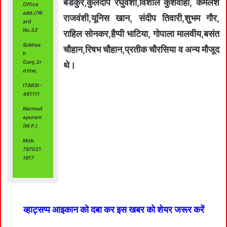
बडकुर,कुलदीप रघुवंशी,विशाल कुशवाहा, कमलेश
Office
add.//W
राजवंशी,यूनिस खान, संदीप तिवारी,शुभम गौर,
ard
No.32
राहिल सोनकर,हैप्‍पी भाटिया, गोपाला मालवीय,बसंत
Subhas
चौहान,रिषभ चौहान,प्रतीक चौरसिया व अन्‍य मौजूद
h
Ganj,3r
थे।
d line,
ITARSI-
461111
Narmad
apuram
(M.P.)
Mob.
797021
1817
व्हाट्सप्प आइकान को दबा कर इस खबर को शेयर जरूर करें