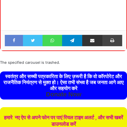
Facebook
Twitter
WhatsApp
Telegram
Share via Email
Pri
The specified carousel is trashed.
स्वतंत्र और सच्ची पत्रकारिता के लिए ज़रूरी है कि वो कॉरपोरेट और
राजनैतिक नियंत्रण से मुक्त हो। ऐसा तभी संभव है जब जनता आगे आए
और सहयोग करे
Donate Now
हमारे नए ऐप से अपने फोन पर पाएं रियल टाइम अलर्ट , और सभी खबरें
डाउनलोड करें