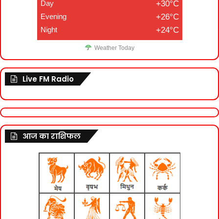
Day
+30°C
Evening
+26°C
Night
+24°C
Weather Today
Live FM Radio
आज का राशिफल