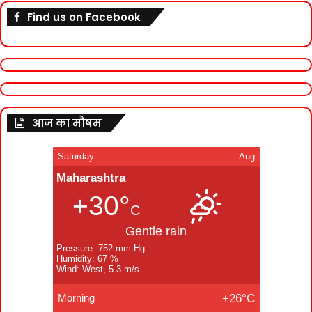
Find us on Facebook
आज का मौषम
Saturday
Aug
Maharashtra
+30°
C
Gentle rain
Pressure: 752 mm Hg
Humidity: 67 %
Wind: West, 5.3 m/s
Morning
+26°C