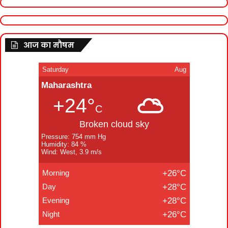
आज का मौषम
Saturday
Aug
Maharashtra
+24°
C
Broken cloud sky
Pressure: 754 mm Hg
Humidity: 84 %
Wind: West, 3.9 m/s
Morning
+26°C
Day
+28°C
Evening
+28°C
Night
+26°C