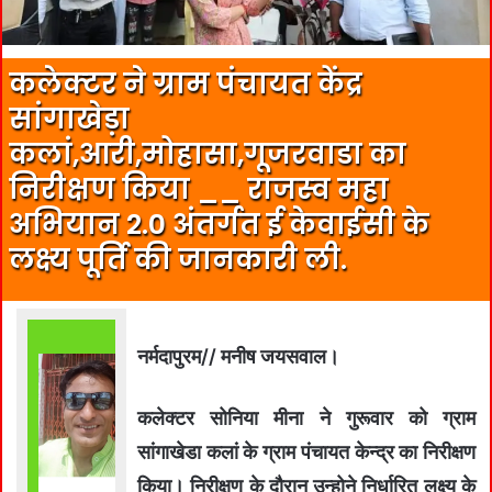
कलेक्‍टर ने ग्राम पंचायत केंद्र
सांगाखेड़ा
कलां,आरी,मोहासा,गूजरवाडा का
निरीक्षण किया __ राजस्‍व महा
अभियान 2.0 अंतर्गत ई केवाईसी के
लक्ष्य पूर्ति की जानकारी ली.
नर्मदापुरम// मनीष जयसवाल।
कलेक्‍टर सोनिया मीना ने गुरूवार को ग्राम
सांगाखेडा कलां के ग्राम पंचायत केन्‍द्र का निरीक्षण
किया। निरीक्षण के दौरान उन्‍होने निर्धारित लक्ष्‍य के