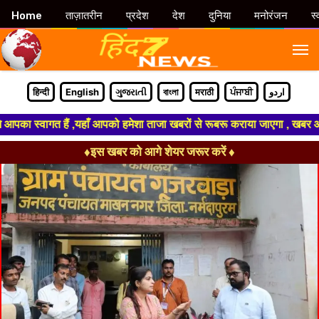
Home
ताज़ातरीन
प्रदेश
देश
दुनिया
मनोरंजन
स्
M
हिन्दी
English
ગુજરાતી
বাংলা
मराठी
ਪੰਜਾਬੀ
اردو
गत हैं ,यहाँ आपको हमेशा ताजा खबरों से रूबरू कराया जाएगा , खबर ओर विज्ञापन क
♦इस खबर को आगे शेयर जरूर करें ♦