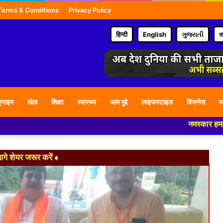
Terms & Conditions
Privacy Policy
हिन्दी
English
ગુજરાતી
ব
्राइम
खेल
शिक्षा
स्वास्थ्य
आम मुद्दे
लाइफस्टाइल
बिजनेस
म
नमस्कार हमारे न्यूज पोर्टल
े शेयर जरूर करें ♦