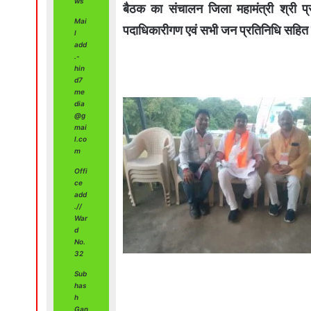
ws
बैठक का संचालन जिला महामंत्री श्री प्र
Mai
पदाधिकारीगण एवं सभी जन प्रतिनिधि सहित
l
add
.-
hin
d7
me
dia
@g
mai
l.co
m
Offi
ce
add
.//
War
d
No.
32
Sub
has
h
Gan