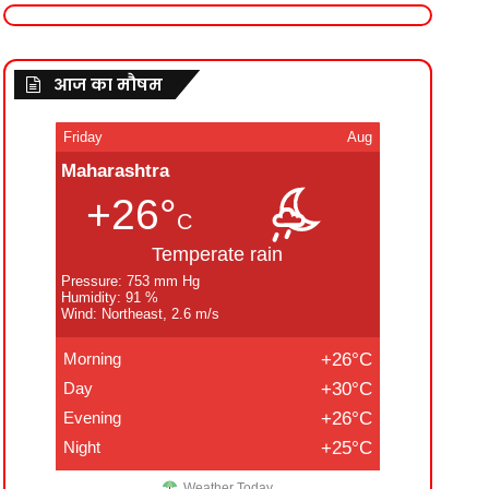
आज का मौषम
Friday
Aug
Maharashtra
+26°
C
Temperate rain
Pressure: 753 mm Hg
Humidity: 91 %
Wind: Northeast, 2.6 m/s
Morning
+26°C
Day
+30°C
Evening
+26°C
Night
+25°C
Weather Today