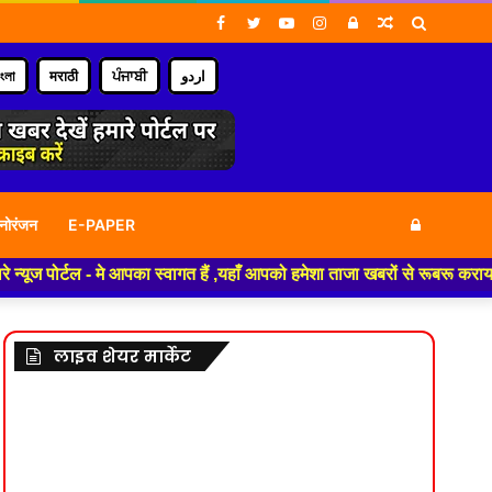
Facebook
Twitter
YouTube
Instagram
Log
Random
Search
In
Article
for
াংলা
मराठी
ਪੰਜਾਬੀ
اردو
Log
नोरंजन
E-PAPER
 - मे आपका स्वागत हैं ,यहाँ आपको हमेशा ताजा खबरों से रूबरू कराया जाएगा , खब
In
लाइव शेयर मार्केट