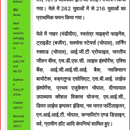
Editor)
गया। मेले में 262 युवाओं में से 216 युवाओं का
हिंद7
News
प्राथमिक चयन किया गया।
Mail
add.-
मेले में नाहर (मंडीदीप), स्वतंत्र माइक्रो फाइनेंस,
hind7m
edia@g
ट्राइडेंट (बजीर), सक्सेस स्टेयर्स (भोपाल), लर्निंग
mail.co
m
स्क्वाड (भोपाल), आई.जी.टी प्रोफाइल, भारतीय
Office
जीवन बीमा, एच.डी.एफ.सी. लाइफ इंश्योरेंस, एक्सि
add.//W
ard
बैंक, आई.सी.आई.सी.आई. बैक, नवकिसान
No.32
बायोटेक, वक्रतुण्ड एसोसिएट, एस.बी.आई. लाईफ
Subhas
h
इंश्योरेंस, प्रथम एजुकेशन भोपाल, दीनदयाल
Ganj,3r
d line,
उपाध्याय कौशल विकास योजना, एम.आई.सी.,
ITARSI-
डियर लाईफ इम्पावर इंडिया, नव भारत फर्टिलाइजर,
461111
एन.आई.आई.टी. भोपाल, कन्सल्टिंग एण्ड डिज़ाइन,
Narmad
apuram
वर्व, ग्रामीण हॉट आदि कंपनियां शामिल हुए।
(M.P.)