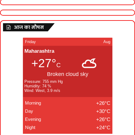
आज का मौषम
Friday
Aug
Maharashtra
+27°
C
Broken cloud sky
Pressure: 755 mm Hg
Humidity: 74 %
Wind: West, 3.9 m/s
Morning
+26°C
Day
+30°C
Evening
+26°C
Night
+24°C