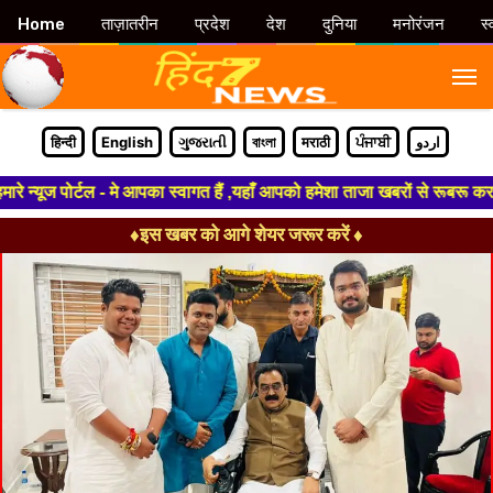
Home
ताज़ातरीन
प्रदेश
देश
दुनिया
मनोरंजन
स्
M
हिन्दी
English
ગુજરાતી
বাংলা
मराठी
ਪੰਜਾਬੀ
اردو
ूज पोर्टल - मे आपका स्वागत हैं ,यहाँ आपको हमेशा ताजा खबरों से रूबरू कराया 
♦इस खबर को आगे शेयर जरूर करें ♦