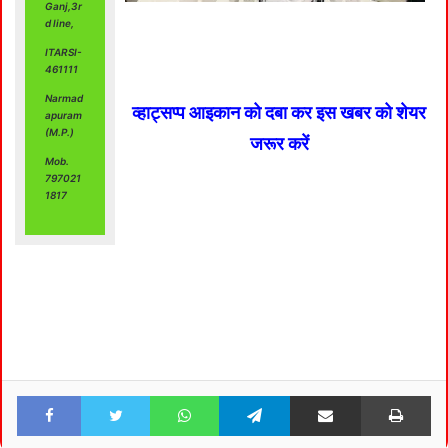
Ganj,3r
d line,
ITARSI-
461111
Narmad
व्हाट्सप्प आइकान को दबा कर इस खबर को शेयर
apuram
(M.P.)
जरूर करें
Mob.
797021
1817
Facebook
Twitter
WhatsApp
Telegram
Share via Email
Pri