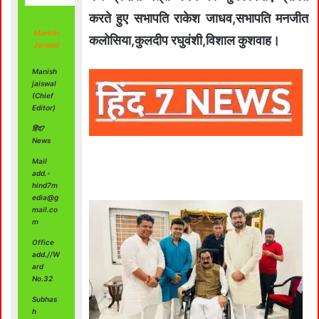
करते हुए सभापति राकेश जाधव,सभापति मनजीत
Manish
कलोसिया,कुलदीप रघुवंशी,विशाल कुशवाह।
Jaiswal
Manish
jaiswal
(Chief
Editor)
हिंद7
News
Mail
add.-
hind7m
edia@g
mail.co
m
Office
add.//W
ard
No.32
Subhas
h