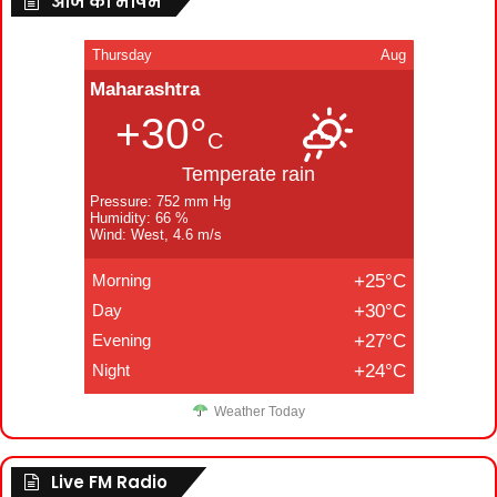
आज का मौषम
Thursday
Aug
Maharashtra
+30°
C
Temperate rain
Pressure: 752 mm Hg
Humidity: 66 %
Wind: West, 4.6 m/s
Morning
+25°C
Day
+30°C
Evening
+27°C
Night
+24°C
Weather Today
Live FM Radio