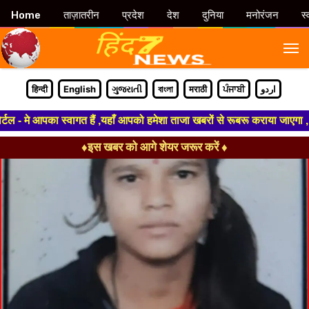
Home
ताज़ातरीन
प्रदेश
देश
दुनिया
मनोरंजन
स्
M
हिन्दी
English
ગુજરાતી
বাংলা
मराठी
ਪੰਜਾਬੀ
اردو
- मे आपका स्वागत हैं ,यहाँ आपको हमेशा ताजा खबरों से रूबरू कराया जाएगा , खब
♦इस खबर को आगे शेयर जरूर करें ♦