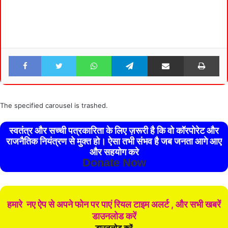
Facebook
Twitter
WhatsApp
Telegram
Share via Email
Pri
The specified carousel is trashed.
स्वतंत्र और सच्ची पत्रकारिता के लिए ज़रूरी है कि वो कॉरपोरेट और
राजनैतिक नियंत्रण से मुक्त हो। ऐसा तभी संभव है जब जनता आगे आए
और सहयोग करे
Donate Now
हमारे नए ऐप से अपने फोन पर पाएं रियल टाइम अलर्ट , और सभी खबरें
डाउनलोड करें
डाउनलोड करें