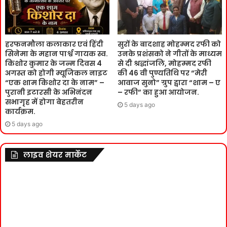
हरफनमौला कलाकार एवं हिंदी
सुरों के बादशाह मोहम्मद रफी को
सिनेमा के महान पार्श्व गायक स्व.
उनके प्रशंसको ने गीतों के माध्यम
किशोर कुमार के जन्म दिवस 4
से दी श्रद्धांजलि, मोहम्मद रफी
अगस्त को होगी म्यूजिकल नाइट
की 46 वी पुण्यतिथि पर “मेरी
“एक शाम किशोर दा के नाम” –
आवाज सुनो” ग्रुप द्वारा “शाम – ए
पुरानी इटारसी के अभिनंदन
– रफी” का हुआ आयोजन.
सभागृह में होगा बेहतरीन
5 days ago
कार्यक्रम.
5 days ago
लाइव शेयर मार्केट