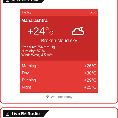
Friday
Aug
Maharashtra
+24°
C
Broken cloud sky
Pressure: 754 mm Hg
Humidity: 87 %
Wind: West, 4.5 m/s
Morning
+26°C
Day
+30°C
Evening
+29°C
Night
+25°C
Weather Today
Live FM Radio