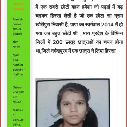
Manish
में एक सबसे छोटी बहन हमेशा जो पढ़ाई में बढ़
Jaiswal
चढ़कर हिस्सा लेती है जो एक छोटा सा ग्राम
Manish
खोरीपुरा निवासी है, पापा का स्वर्गवास 2014 में हो
jaiswal
(Chief
गया जब बहुत छोटी थी , मध्य प्रदेश के विभिन्न
Editor)
जिलों में 200 छात्र छात्राओं का चयन होना
हिंद7
News
था,जिले नर्मदापुरम में एक छात्रा ने लिया हिस्सा
Mail
add.-
hind7m
edia@g
mail.co
m
Office
add.//W
ard
No.32
Subhas
h
Ganj,3r
d line,