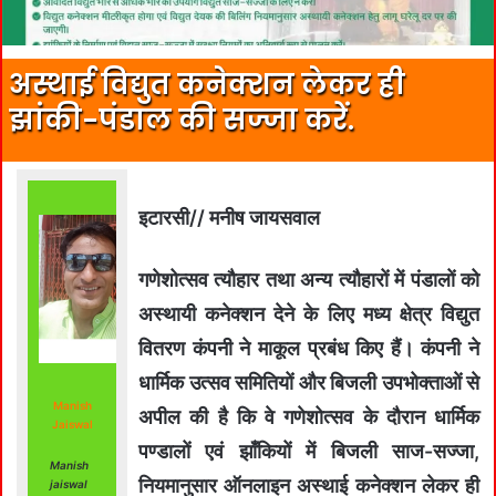
अस्थाई विद्युत कनेक्शन लेकर ही
झांकी-पंडाल की सज्जा करें.
इटारसी// मनीष जायसवाल
गणेशोत्सव त्यौहार तथा अन्य त्यौहारों में पंडालों को
अस्थायी कनेक्शन देने के लिए मध्य क्षेत्र विद्युत
वितरण कंपनी ने माकूल प्रबंध किए हैं। कंपनी ने
धार्मिक उत्सव समितियों और बिजली उपभोक्ताओं से
Manish
अपील की है कि वे गणेशोत्सव के दौरान धार्मिक
Jaiswal
पण्डालों एवं झाँकियों में बिजली साज-सज्जा,
Manish
नियमानुसार ऑनलाइन अस्थाई कनेक्शन लेकर ही
jaiswal