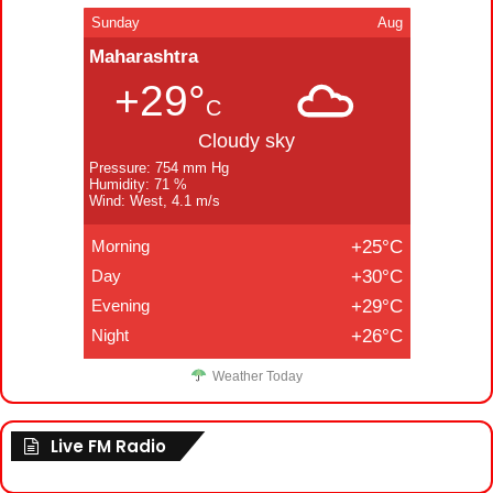
Sunday
Aug
Maharashtra
+29°
C
Cloudy sky
Pressure: 754 mm Hg
Humidity: 71 %
Wind: West, 4.1 m/s
Morning
+25°C
Day
+30°C
Evening
+29°C
Night
+26°C
Weather Today
Live FM Radio