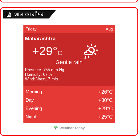
आज का मौषम
Friday
Aug
Maharashtra
+29°
C
Gentle rain
Pressure: 755 mm Hg
Humidity: 67 %
Wind: West, 7 m/s
Morning
+26°C
Day
+30°C
Evening
+29°C
Night
+25°C
Weather Today