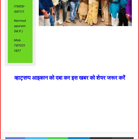
ITARSI-
461111
Narmad
apuram
(M.P.)
Mob.
797021
1817
व्हाट्सप्प आइकान को दबा कर इस खबर को शेयर जरूर करें
Facebook
Twitter
WhatsApp
Telegram
Share via Email
Pri