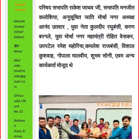
Manish
परिषद सभापति राकेश जाधव जी, सभापति मनजीत
Jaiswal
कलोशिया, अनुसूचित जाति मोर्चा नगर अध्यक्ष
Manish
आनंद उतवार , युवा नेता कुलदीप रघुबंसी, करण
jaiswal
(Chief
बरगले, युवा मोर्चा नगर महामंत्री रोहित वेसकर,
Editor)
उपपटेल रमेश महोरिया,कमलेश राजबंसी, विशाल
हिंद7
News
कुशवाह, गोपाला मालवीय, शुभम सोनी, एवम अन्य
Mail
कार्यकर्ता मोजूद थे
add.-
hind7m
edia@g
mail.co
m
Office
add.//W
ard
No.32
Subhas
h
Ganj,3r
d line,