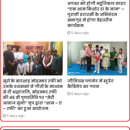
अगस्त को होगी म्यूजिकल नाइट
“एक शाम किशोर दा के नाम” –
पुरानी इटारसी के अभिनंदन
सभागृह में होगा बेहतरीन
कार्यक्रम.
5 days ago
सुरों के बादशाह मोहम्मद रफी को
जीनियस प्लानेट में स्टूडेंट
उनके प्रशंसको ने गीतों के माध्यम
कैबिनेट का गठन.
से दी श्रद्धांजलि, मोहम्मद रफी
6 days ago
की 46 वी पुण्यतिथि पर “मेरी
आवाज सुनो” ग्रुप द्वारा “शाम – ए
– रफी” का हुआ आयोजन.
5 days ago