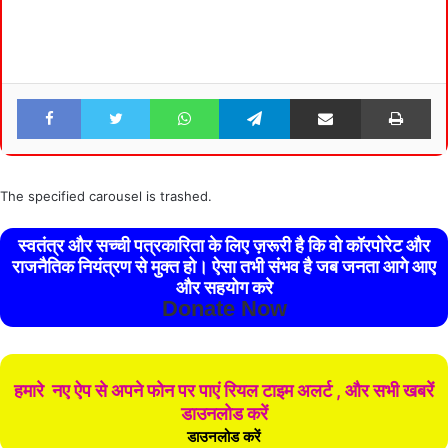
Facebook
Twitter
WhatsApp
Telegram
Share via Email
Pri
The specified carousel is trashed.
स्वतंत्र और सच्ची पत्रकारिता के लिए ज़रूरी है कि वो कॉरपोरेट और
राजनैतिक नियंत्रण से मुक्त हो। ऐसा तभी संभव है जब जनता आगे आए
और सहयोग करे
Donate Now
हमारे नए ऐप से अपने फोन पर पाएं रियल टाइम अलर्ट , और सभी खबरें
डाउनलोड करें
डाउनलोड करें