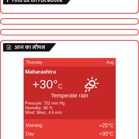
Find us on Facebook
आज का मौषम
Thursday
Aug
Maharashtra
+30°
C
Temperate rain
Pressure: 752 mm Hg
Humidity: 66 %
Wind: West, 4.6 m/s
Morning
+25°C
Day
+30°C