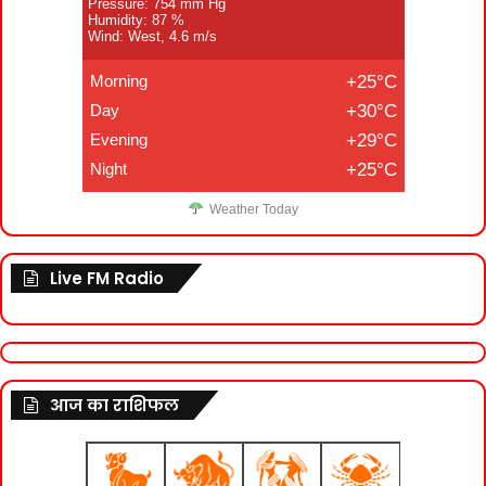
Pressure: 754 mm Hg
Humidity: 87 %
Wind: West, 4.6 m/s
Morning
+25°C
Day
+30°C
Evening
+29°C
Night
+25°C
Weather Today
Live FM Radio
आज का राशिफल