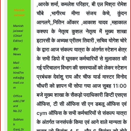
,आरके शर्मा, कमलेश परिहार, बी एल मिश्रा रोमेश
Manish
चौबे ,भागीरथ मीणा संजय केचे, कुंदन
Jaiswal
आगलगे,,नितिन ओंकार ,आकाश यादव ,महाकाल
Manish
कश्यप के नेतृत्व कुशल नेतृत्व में मुख्य शाखा
jaiswal
(Chief
इटारसी के अध्यक्ष प्रीतम तिवारी ,सचिव योगेश चोरे
Editor)
के द्वारा आज संकल्प यात्रा के अंतर्गत स्टेशन क्षेत्र
हिंद7
News
के सभी डिपो में घूमकर कर्मचारियों से मुलाकात की
Mail
गई परिचालन विभाग की समस्याओं को लेकर स्टेशन
add.-
hind7m
प्रबंधक देवांशु राय और चीफ यार्ड मास्टर विनोद
edia@g
mail.co
चौधरी को ज्ञापन भी सोपा गया आज सुबह 11:00
m
बजे मुख्य शाखा के सैकड़ो पदाधिकारी डिप्टी एसएस
Office
add.//W
ऑफिस, टी सी ऑफिस सी एन डबलू ऑफिस एवं
ard
No.32
cym ऑफिस के सभी कर्मचारियों से संकल्प यात्रा
Subhas
के अंतर्गत जनसंपर्क किया एवं आने वाले मान्यता के
h
Ganj,3r