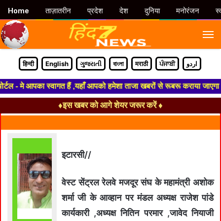
Home
ताज़ातरीन
प्रदेश
देश
दुनिया
मनोरंजन
स्
M
हिन्दी
English
ગુજરાતી
বাংলা
मराठी
ਪੰਜਾਬੀ
اردو
ल - मे आपका स्वागत हैं ,यहाँ आपको हमेशा ताजा खबरों से रूबरू कराया जाएगा , 
♦इस खबर को आगे शेयर जरूर करें ♦
इटारसी//
वेस्ट सेंट्रल रेलवे मजदूर संघ के महामंत्री अशोक
शर्मा जी के आव्हान पर मंडल अध्यक्ष राजेश पांडे
कार्यकारी ,अध्यक्ष नितिन परमार ,जावेद नियाजी