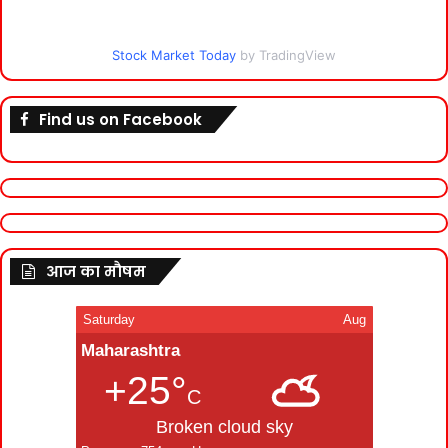
Stock Market Today
by TradingView
Find us on Facebook
आज का मौषम
Saturday
Aug
Maharashtra
+25°
C
Broken cloud sky