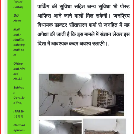
(Chief
पार्किंग की सुविधा सहित अन्य सुविधा भी पोस्ट
Editor)
आफिस आने जाने वालों मिल सकेगी। जनप्रिय
हिंद7
News
विधायक डाक्टर सीतासरन शर्मा से जनहित में यह
Mail
अपेक्षा की जाती है कि इस मामले में संज्ञान लेकर इस
add.-
hind7m
दिशा में आवश्यक कदम अवश्य उठाएंगे।.
edia@g
mail.co
m
Office
add.//W
ard
No.32
Subhas
h
Ganj,3r
d line,
ITARSI-
461111
Narmad
apuram