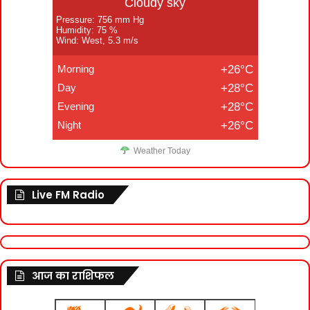
Cloudy sky
Pressure: 756 mm Hg
Humidity: 75 %
Wind: West, 5.3 m/s
Morning
+26°C
Day
+28°C
Evening
+28°C
Night
+26°C
Weather Today
Live FM Radio
आज का राशिफल