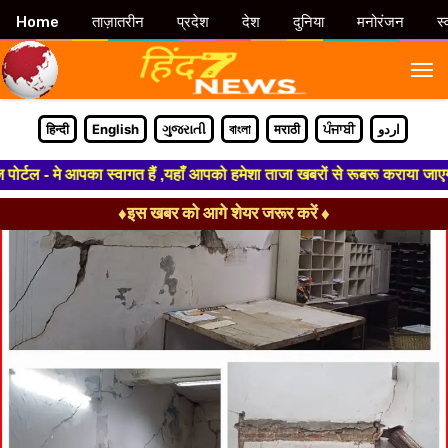
Home
ताज़ातरीन
प्रदेश
देश
दुनिया
मनोरंजन
स्
M
हिन्दी
English
ગુજરાતી
বাংলা
मराठी
ਪੰਜਾਬੀ
اردو
ल - मे आपका स्वागत हैं ,यहाँ आपको हमेशा ताजा खबरों से रूबरू कराया जाएगा , 
♦इस खबर को आगे शेयर जरूर करें ♦