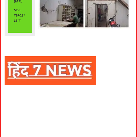
(M.P.)
Mob.
797021
1817