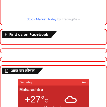
Stock Market Today
by TradingView
Find us on Facebook
आज का मौषम
Saturday
Aug
Maharashtra
+27°
C