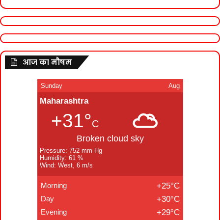
आज का मौषम
Sunday
Aug
Maharashtra
+31°
C
Broken cloud sky
Pressure: 752 mm Hg
Humidity: 61 %
Wind: West, 6 m/s
Morning
+25°C
Day
+30°C
Evening
+29°C