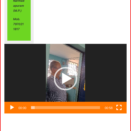
Narmad
apuram
(M.P.)
Mob.
797021
1817
00:00
00:58