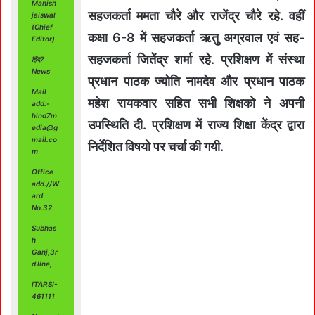
Manish
सहजकर्ता ममता चौरे और राजेंद्र चौरे रहे. वहीं
jaiswal
(Chief
कक्षा 6-8 में सहजकर्ता ऋतु अग्रवाल एवं सह-
Editor)
सहजकर्ता जितेंद्र शर्मा रहे. प्रशिक्षण में संस्था
हिंद7
News
प्रधान पाठक ज्योति नामदेव और प्रधान पाठक
Mail
महेश रायकवार सहित सभी शिक्षको ने अपनी
add.-
hind7m
उपस्थिति दी. प्रशिक्षण में राज्य शिक्षा केंद्र द्वारा
edia@g
mail.co
निर्देशित विषयो पर चर्चा की गयी.
m
Office
add.//W
ard
No.32
Video
Subhas
h
Player
Ganj,3r
d line,
ITARSI-
461111