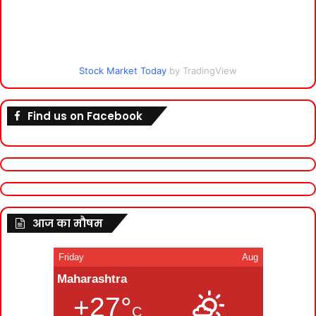
Stock Market Today
by TradingView
Find us on Facebook
आज का मौषम
Friday
Aug
Maharashtra
+27°
C