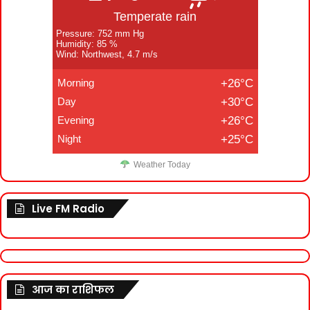
Temperate rain
Pressure: 752 mm Hg
Humidity: 85 %
Wind: Northwest, 4.7 m/s
Morning
+26°C
Day
+30°C
Evening
+26°C
Night
+25°C
Weather Today
Live FM Radio
आज का राशिफल