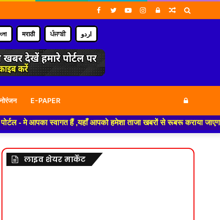
Facebook
Twitter
YouTube
Instagram
Log
Random
Search
In
Article
for
াংলা
मराठी
ਪੰਜਾਬੀ
اردو
Log
नोरंजन
E-PAPER
का स्वागत हैं ,यहाँ आपको हमेशा ताजा खबरों से रूबरू कराया जाएगा , खबर ओर विज
In
लाइव शेयर मार्केट