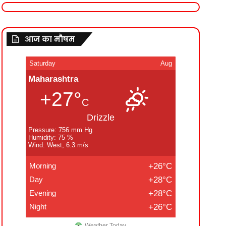
आज का मौषम
Saturday
Aug
Maharashtra
+27°
C
Drizzle
Pressure: 756 mm Hg
Humidity: 75 %
Wind: West, 6.3 m/s
Morning
+26°C
Day
+28°C
Evening
+28°C
Night
+26°C
Weather Today