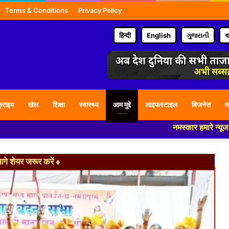
Terms & Conditions
Privacy Policy
हिन्दी
English
ગુજરાતી
ব
्राइम
खेल
शिक्षा
स्वास्थ्य
आम मुद्दे
लाइफस्टाइल
बिजनेस
म
नमस्कार हमारे न्यूज पोर्टल - मे आप
े शेयर जरूर करें ♦