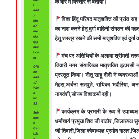
के बारे में विस्तार से बताया।
l
add
.-
विश्व हिंदू परिषद मातृशक्ति की प्रांत सह
hin
d7
का नाश करने हेतु दुर्गा वाहिनी संगठन की म
me
dia
हेतु शस्त्र रखने की सभी मातृशक्ति एवं दुर्ग
@g
mai
l.co
मंच पर अतिथियों के अलावा श्रीमती तरुण
m
तिवारी नगर संयाजिका मातृशक्ति इटारसी
Offi
ce
प्रस्तुत किया। नीतू साहू दीदी ने व्यवस्थाओ
add
.//
मेहरा,अर्चना सतपुते, राधिका भदौरिया, अन
War
नागवंशी,सोनम विश्वकर्मा रही।
d
No.
32
कार्यक्रम के प्रभारी के रूप में उपाध्य
Sub
has
धर्माचार्य प्रमुख शिव जी राठौर ,जिलाध्यक्ष 
h
Gan
जी तिवारी,जिला कोषाध्यक्ष प्रमोद गालर,जिल
j,3r
d