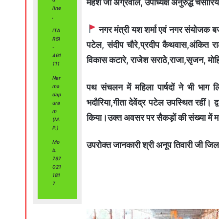
महेश जी अग्रवाल, उपाध्यक्ष अनुरुद्ध चंसौरिया
line
,
नगर मंत्री यश शर्मा एवं नगर संयोजक ब
ITA
RSI
पटेल, संदीप चौरे,प्रदीप कैथवास,अंकित राठौ
-
461
विकास कटारे, राजेश सराठे,राजा,सृजन, मोहि
111
Nar
पथ संचलन में महिला पार्षदों ने भी भाग लि
ma
dap
भदौरिया,गीता देवेंद्र पटेल उपस्थित रहीं। द्व
ura
m
किया।उक्त अवसर पर सैकड़ों की संख्या में मात
(M.
P.)
Mo
उपरोक्त जानकारी श्री अनूप तिवारी जी जिला प्
b.
797
021
181
7