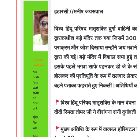
इटारसी //मनीष जयसवाल
विश्व हिंदू परिषद मातृशक्ति दुर्गा वाहि
द्वारकाधीश बड़े मंदिर तक गया जिसमें 300 से
पराक्रम और जोश दिखाया उन्होंने जय भवानी 
द्वारा की गई।बड़े मंदिर में विशाल सभा हु
Manish
इसके पहले भगवा साफे पहनकर डी जे के संगीत
Jaiswal
Ma
होलकर की प्रतिमूर्ति के रूप में तलवार लेकर
nish
jais
बहने पताका फहराते हुए निकलीं।अतिथियों 
wal
(Chi
ef
विश्व हिंदू परिषद मातृशक्ति के मान वंदना
Edit
or)
दीदी स्मिता तोमर जी ने वीरांगना रानी दुर्गावत
हिंद7
Ne
ws
मुख्य अतिथि के रूप में वात्सल हॉस्पिटल
Mai