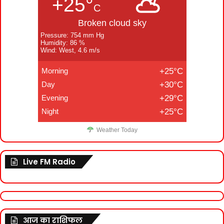
+25°
C
Broken cloud sky
Pressure: 754 mm Hg
Humidity: 86 %
Wind: West, 4.6 m/s
Morning
+25°C
Day
+30°C
Evening
+29°C
Night
+25°C
Weather Today
Live FM Radio
आज का राशिफल