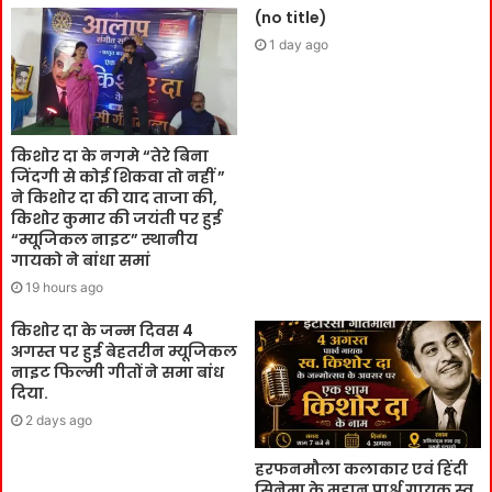
(no title)
1 day ago
किशोर दा के नगमे “तेरे बिना
जिंदगी से कोई शिकवा तो नहीं ”
ने किशोर दा की याद ताजा की,
किशोर कुमार की जयंती पर हुई
“म्यूजिकल नाइट” स्थानीय
गायको ने बांधा समां
19 hours ago
किशोर दा के जन्म दिवस 4
अगस्त पर हुई बेहतरीन म्यूजिकल
नाइट फिल्मी गीतों ने समा बांध
दिया.
2 days ago
हरफनमौला कलाकार एवं हिंदी
सिनेमा के महान पार्श्व गायक स्व.