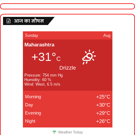
आज का मौषम
Sunday
Aug
Maharashtra
+31°
C
Drizzle
Pressure: 754 mm Hg
Humidity: 60 %
Wind: West, 6.5 m/s
Morning
+25°C
Day
+30°C
Evening
+29°C
Night
+26°C
Weather Today