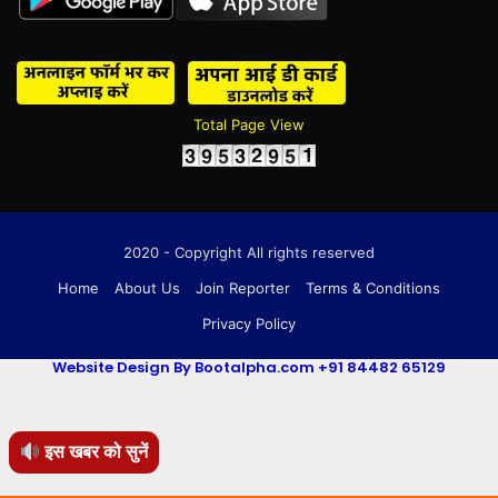
Total Page View
2020 - Copyright All rights reserved
Home
About Us
Join Reporter
Terms & Conditions
Privacy Policy
Website Design By Bootalpha.com +91 84482 65129
इस खबर को सुनें