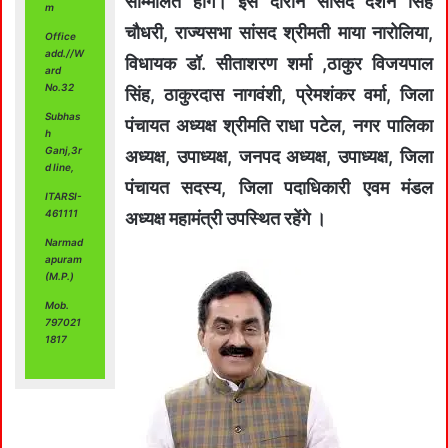
सम्मिलित होंगे। इस दौरान सांसद दर्शन सिंह
m
चौधरी, राज्यसभा सांसद श्रीमती माया नारोलिया,
Office
add.//W
विधायक डॉ. सीताशरण शर्मा ,ठाकुर विजयपाल
ard
No.32
सिंह, ठाकुरदास नागवंशी, प्रेमशंकर वर्मा, जिला
Subhas
पंचायत अध्यक्ष श्रीमति राधा पटेल, नगर पालिका
h
Ganj,3r
अध्यक्ष, उपाध्यक्ष, जनपद अध्यक्ष, उपाध्यक्ष, जिला
d line,
पंचायत सदस्य, जिला पदाधिकारी एवम मंडल
ITARSI-
461111
अध्यक्ष महामंत्री उपस्थित रहेंगे ।
Narmad
apuram
(M.P.)
Mob.
797021
1817