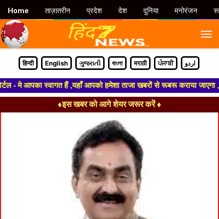
Home
ताज़ातरीन
प्रदेश
देश
दुनिया
मनोरंजन
स्
M
हिन्दी
English
ગુજરાતી
বাংলা
मराठी
ਪੰਜਾਬੀ
اردو
 मे आपका स्वागत हैं ,यहाँ आपको हमेशा ताजा खबरों से रूबरू कराया जाएगा , खबर
♦इस खबर को आगे शेयर जरूर करें ♦