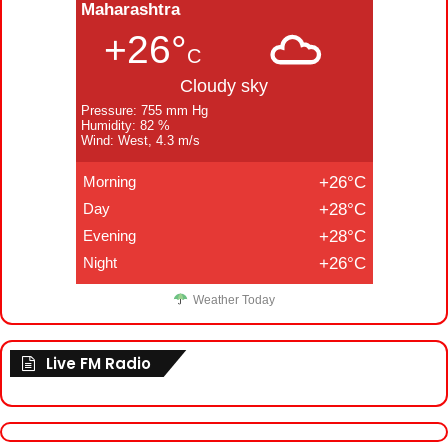
Maharashtra
+26°
C
Cloudy sky
Pressure: 755 mm Hg
Humidity: 82 %
Wind: West, 4.3 m/s
Morning
+26°C
Day
+28°C
Evening
+28°C
Night
+26°C
Weather Today
Live FM Radio