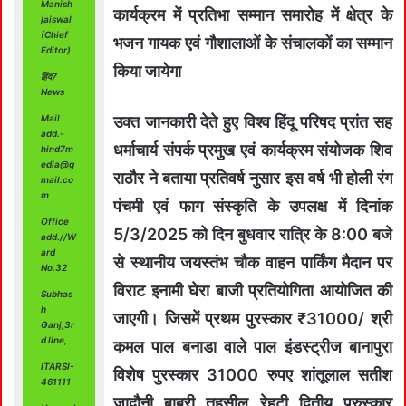
Manish
कार्यक्रम में प्रतिभा सम्मान समारोह में क्षेत्र के
jaiswal
(Chief
भजन गायक एवं गौशालाओं के संचालकों का सम्मान
Editor)
किया जायेगा
हिंद7
News
Mail
उक्त जानकारी देते हुए विश्व हिंदू परिषद प्रांत सह
add.-
धर्माचार्य संपर्क प्रमुख एवं कार्यक्रम संयोजक शिव
hind7m
edia@g
राठौर ने बताया प्रतिवर्ष नुसार इस वर्ष भी होली रंग
mail.co
m
पंचमी एवं फाग संस्कृति के उपलक्ष में दिनांक
Office
5/3/2025 को दिन बुधवार रात्रि के 8:00 बजे
add.//W
ard
से स्थानीय जयस्तंभ चौक वाहन पार्किंग मैदान पर
No.32
विराट इनामी घेरा बाजी प्रतियोगिता आयोजित की
Subhas
h
जाएगी। जिसमें प्रथम पुरस्कार ₹31000/ श्री
Ganj,3r
d line,
कमल पाल बनाडा वाले पाल इंडस्ट्रीज बानापुरा
ITARSI-
विशेष पुरस्कार 31000 रुपए शांतूलाल सतीश
461111
जादौनी बाबरी तहसील रेहटी द्वितीय पुरुस्कार