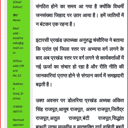
(Chief
संगठित होने का समय आ गया है क्योंकि विधर्मी
Editor)
जनसंख्या जिहाद पर उतर आया है। हमें जातियों में
हिंद7
News
न बंटकर एक रहना है।
Mail
add.-
hind7m
इटारसी प्रखंड उपाध्यक्ष अनुरुद्ध चंसौरिया ने बताया
edia@g
mail.co
कि प्रांत एवं जिला स्तर पर अभ्यास वर्ग लगने के
m
बाद अब प्रखंड स्तर पर वर्ग लगने से कार्यकर्ताओं में
Office
नई ऊर्जा का संचार हो रहा है और रीति नीति की
add.//W
ard
जानकारियां प्राप्त होने से संगठन कार्य में समझदारी
No.32
बढ़ती है।
Subhas
h
Ganj,3r
d line,
उक्त अवसर पर डोलरिया प्रखंड अध्यक्ष अंकित
ITARSI-
सिंह राजपूत,आयुष राजपूत, अरुण राजपूत,जितेंद्र
461111
राजपूत,अतुल राजपूत,बंटी राजपूत,सिद्धांत
Narmad
apuram
बाथरी,उत्तम मालवीय व मातृशक्ति दुर्गा वाहिनी बहनें