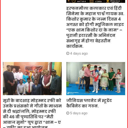
हरफनमौला कलाकार एवं हिंदी
सिनेमा के महान पार्श्व गायक स्व.
किशोर कुमार के जन्म दिवस 4
अगस्त को होगी म्यूजिकल नाइट
“एक शाम किशोर दा के नाम” –
पुरानी इटारसी के अभिनंदन
सभागृह में होगा बेहतरीन
कार्यक्रम.
4 days ago
सुरों के बादशाह मोहम्मद रफी को
जीनियस प्लानेट में स्टूडेंट
उनके प्रशंसको ने गीतों के माध्यम
कैबिनेट का गठन.
से दी श्रद्धांजलि, मोहम्मद रफी
5 days ago
की 46 वी पुण्यतिथि पर “मेरी
आवाज सुनो” ग्रुप द्वारा “शाम – ए
– रफी” का हुआ आयोजन.