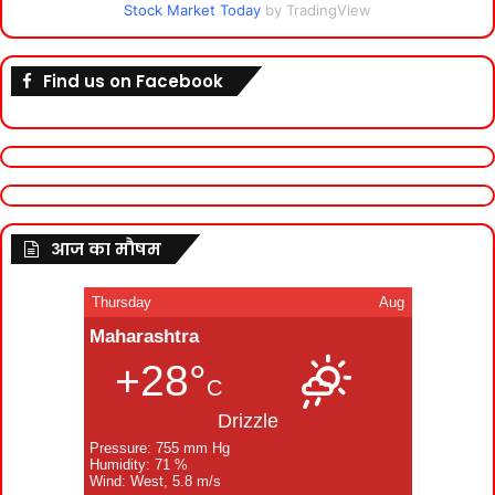
Stock Market Today
by TradingView
Find us on Facebook
आज का मौषम
Thursday
Aug
Maharashtra
+28°
C
Drizzle
Pressure: 755 mm Hg
Humidity: 71 %
Wind: West, 5.8 m/s