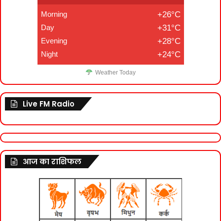
Morning
+26°C
Day
+31°C
Evening
+28°C
Night
+24°C
Weather Today
Live FM Radio
आज का राशिफल