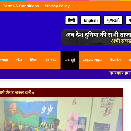
Terms & Conditions
Privacy Policy
हिन्दी
English
ગુજરાતી
ব
्राइम
खेल
शिक्षा
स्वास्थ्य
आम मुद्दे
लाइफस्टाइल
बिजनेस
म
नमस्कार हमारे न्यूज पोर्टल -
े शेयर जरूर करें ♦