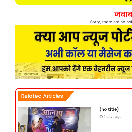
जवाब
Sorry, there are no pol
Related Articles
(no title)
2 days ago