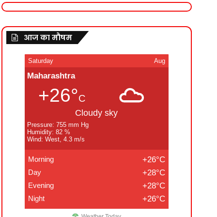
आज का मौषम
Saturday
Aug
Maharashtra
+26°
C
Cloudy sky
Pressure: 755 mm Hg
Humidity: 82 %
Wind: West, 4.3 m/s
Morning
+26°C
Day
+28°C
Evening
+28°C
Night
+26°C
Weather Today