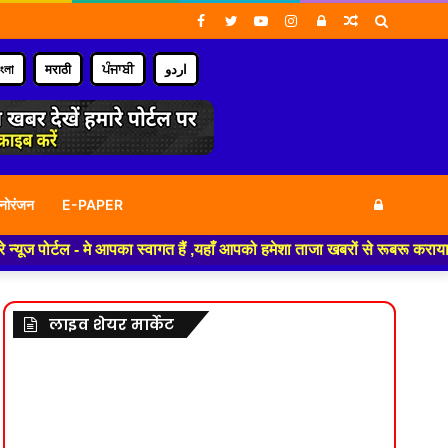
Facebook
Twitter
YouTube
Instagram
Log
Random
Search
In
Article
for
াংলা
मराठी
ਪੰਜਾਬੀ
اردو
Log
नोरंजन
E-PAPER
 मे आपका स्वागत हैं ,यहाँ आपको हमेशा ताजा खबरों से रूबरू कराया जाएगा , खबर 
In
लाइव शेयर मार्केट