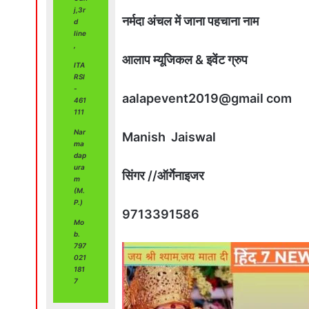
j,3r
नर्मदा अंचल में जाना पहचाना नाम
d
line
,
आलाप म्यूजिकल & इवेंट ग्रुप
ITA
RSI
-
aalapevent2019@gmail com
461
111
Nar
Manish Jaiswal
ma
dap
ura
सिंगर //ऑर्गेनाइजर
m
(M.
P.)
9713391586
Mo
b.
797
021
181
7