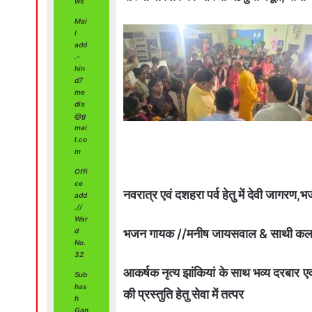
ws
Mai
l
add
.-
hin
d7
me
dia
@g
mai
l.co
m
Offi
ce
नवरात्र एवं दशहरा पर्व हेतु में देवी जागरण,भज
add
.//
War
भजन गायक //मनीष जायसवाल & साथी कल
d
No.
32
आकर्षक नृत्य झांकियां के साथ भव्य दरबार 
Sub
has
की प्रस्तुति हेतु सेवा में तत्पर
h
Gan