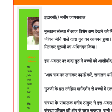
इटारसी// मनीष जायसवाल
मुस्कान संस्था में आज विशेष क्षण देखने क
जीवन जीने वाले दादा गुरु का आगमन हुआ। बच्
मिलकर गुरुजी का अभिनंदन किया।
Manish
इस अवसर पर दादा गुरु ने बच्चों को आशीर्वाद
Jaiswal
Ma
nish
“आप सब मन लगाकर पढ़ाई करें, सनातन धर्म
jais
wal
(Chi
गुरुजी के इस स्नेहिल मार्गदर्शन से बच्चों में
ef
Edit
or)
संस्था के संचालक मनीष ठाकुर ने इस अवसर 
हिंद7
Ne
संस्था परिवार की ओर से ऋतु राजपूत, रानी र