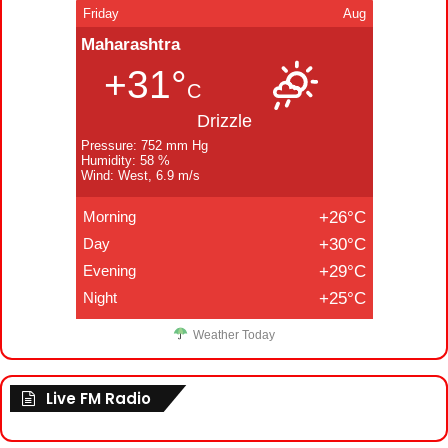
Friday
Aug
Maharashtra
+31°
C
Drizzle
Pressure: 752 mm Hg
Humidity: 58 %
Wind: West, 6.9 m/s
Morning
+26°C
Day
+30°C
Evening
+29°C
Night
+25°C
Weather Today
Live FM Radio