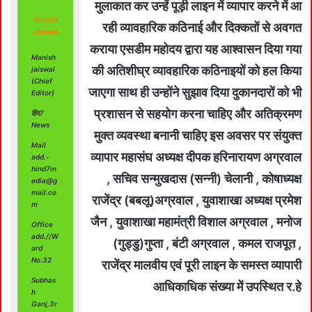
मुलाकात कर उन्हें पूड़ी लाइन में व्यापार करने में आ
Manish
रही व्यावहारिक कठिनाई और दिक्कतों से अवगत
Jaiswal
कराया एसडीम महोदय द्वारा यह आश्वासन दिया गया
Manish
की अतिशीघ्र व्यावहारिक कठिनाइयों को हल किया
jaiswal
(Chief
जाएगा साथ ही उन्होंने सुझाव दिया दुकानदारों को भी
Editor)
प्रशासन से सहयोग करना चाहिए और अतिक्रमण
हिंद7
News
मुक्त व्यवस्था बनानी चाहिए इस अवसर पर संयुक्त
Mail
व्यापार महासंघ अध्यक्ष दीपक हरिनारायण अग्रवाल
add.-
hind7m
, सचिव सन्मुखदास (सन्नी) चेलानी , कोषाध्यक्ष
edia@g
mail.co
राजेंद्र (बबलू)अग्रवाल , युवाशाखा अध्यक्ष प्रमेश
m
जैन , युवाशाखा महामंत्री विशाल अग्रवाल , मनोज
Office
add.//W
(गुड्डु)गुप्ता , बंटी अग्रवाल , कमल राजपूत ,
ard
No.32
राजेंद्र मालवीय एवं पूरी लाइन के समस्त व्यापारी
Subhas
आधिकाधिक संख्या में उपस्थित र.हे
h
Ganj,3r