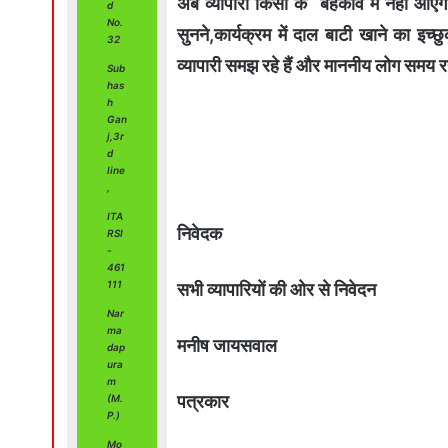
अब व्यापारी किसी के बहकावे में नहीं आएगा
d
No.
सुनने,कार्यक्रम में दाल बाटी खाने का इच्
32
व्यापारी समझ रहे हैं और माननीय लोग समय 
Sub
has
h
Gan
j,3r
d
line
,
ITA
निवेदक
RSI
-
461
111
सभी व्यापारियों की ओर से निवेदन
Nar
ma
मनीष जायसवाल
dap
ura
m
पत्रकार
(M.
P.)
Mo