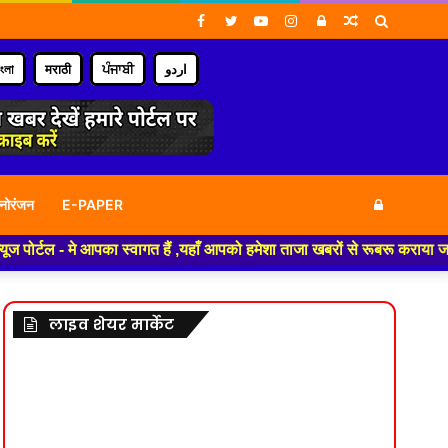
Facebook
Twitter
YouTube
Instagram
Log
Random
Search
In
Article
for
াংলা
मराठी
ਪੰਜਾਬੀ
اردو
Log
नोरंजन
E-PAPER
- मे आपका स्वागत हैं ,यहाँ आपको हमेशा ताजा खबरों से रूबरू कराया जाएगा , खबर
In
लाइव शेयर मार्केट