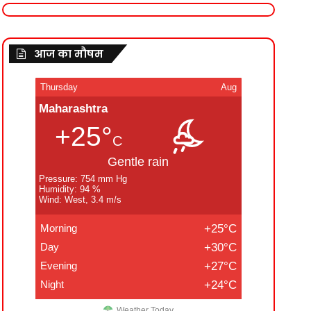
आज का मौषम
Thursday
Aug
Maharashtra
+25°
C
Gentle rain
Pressure: 754 mm Hg
Humidity: 94 %
Wind: West, 3.4 m/s
Morning
+25°C
Day
+30°C
Evening
+27°C
Night
+24°C
Weather Today