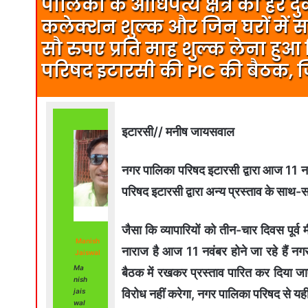
पालिका के आधिपत्य क्षेत्र की हर द
कलेक्शन शुल्क और जिन घरों में सब
सौ रुपए प्रति माह शुल्क लेना हु
परिषद इटारसी की PIC की बैठक, जिस
इटारसी// मनीष जायसवाल
नगर पालिका परिषद इटारसी द्वारा आज 11 न
परिषद इटारसी द्वारा अन्य प्रस्ताव के साथ-सा
जैसा कि व्यापारियों को तीन-चार दिवस पूर्व
Manish
नाराज है आज 11 नवंबर होने जा रहे हैं नगर
Jaiswal
Ma
बैठक में रखकर प्रस्ताव पारित कर दिया जाए
nish
विरोध नहीं करेगा, नगर पालिका परिषद से यह
jais
wal