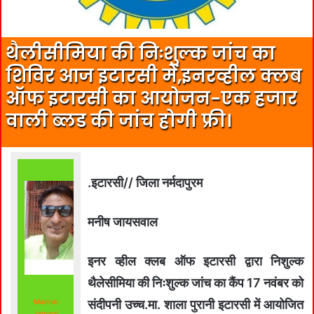
थैलीसीमिया की निःशुल्क जांच का
शिविर आज इटारसी में,इनरव्हील क्लब
ऑफ इटारसी का आयोजन-एक हजार
वाली ब्लड की जांच होगी फ्री।
.इटारसी// जिला नर्मदापुरम
मनीष जायसवाल
इनर व्हील क्लब ऑफ इटारसी द्वारा निशुल्क
थैलेसीमिया की निःशुल्क जांच का कैंप 17 नवंबर को
Manish
संदीपनी उच्च.मा. शाला पुरानी इटारसी में आयोजित
Jaiswal