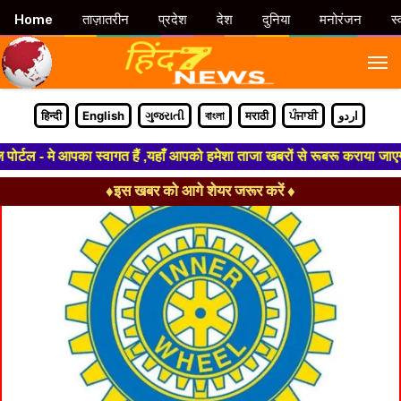
Home
ताज़ातरीन
प्रदेश
देश
दुनिया
मनोरंजन
स्
M
हिन्दी
English
ગુજરાતી
বাংলা
मराठी
ਪੰਜਾਬੀ
اردو
टल - मे आपका स्वागत हैं ,यहाँ आपको हमेशा ताजा खबरों से रूबरू कराया जाएगा , 
♦इस खबर को आगे शेयर जरूर करें ♦