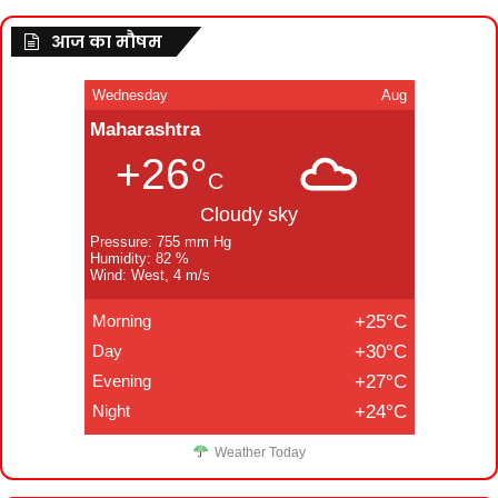
आज का मौषम
Wednesday
Aug
Maharashtra
+26°
C
Cloudy sky
Pressure: 755 mm Hg
Humidity: 82 %
Wind: West, 4 m/s
Morning
+25°C
Day
+30°C
Evening
+27°C
Night
+24°C
Weather Today