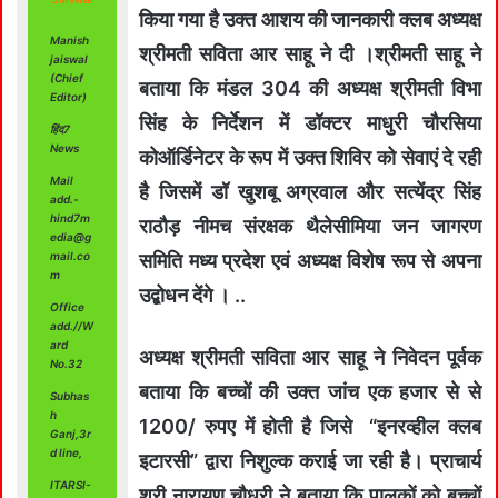
किया गया है उक्त आशय की जानकारी क्लब अध्यक्ष
Manish
श्रीमती सविता आर साहू ने दी ।श्रीमती साहू ने
jaiswal
(Chief
बताया कि मंडल 304 की अध्यक्ष श्रीमती विभा
Editor)
सिंह के निर्देशन में डॉक्टर माधुरी चौरसिया
हिंद7
News
कोऑर्डिनेटर के रूप में उक्त शिविर को सेवाएं दे रही
Mail
है जिसमें डॉ खुशबू अग्रवाल और सत्येंद्र सिंह
add.-
hind7m
राठौड़ नीमच संरक्षक थैलेसीमिया जन जागरण
edia@g
mail.co
समिति मध्य प्रदेश एवं अध्यक्ष विशेष रूप से अपना
m
उद्बोधन देंगे । ..
Office
add.//W
ard
अध्यक्ष श्रीमती सविता आर साहू ने निवेदन पूर्वक
No.32
बताया कि बच्चों की उक्त जांच एक हजार से से
Subhas
h
1200/ रुपए में होती है जिसे “इनरव्हील क्लब
Ganj,3r
d line,
इटारसी” द्वारा निशुल्क कराई जा रही है। प्राचार्य
ITARSI-
श्री नारायण चौधरी ने बताया कि पालकों को बच्चों