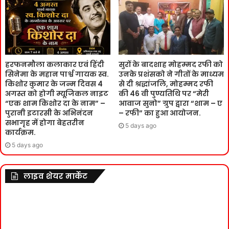
हरफनमौला कलाकार एवं हिंदी
सुरों के बादशाह मोहम्मद रफी को
सिनेमा के महान पार्श्व गायक स्व.
उनके प्रशंसको ने गीतों के माध्यम
किशोर कुमार के जन्म दिवस 4
से दी श्रद्धांजलि, मोहम्मद रफी
अगस्त को होगी म्यूजिकल नाइट
की 46 वी पुण्यतिथि पर “मेरी
“एक शाम किशोर दा के नाम” –
आवाज सुनो” ग्रुप द्वारा “शाम – ए
पुरानी इटारसी के अभिनंदन
– रफी” का हुआ आयोजन.
सभागृह में होगा बेहतरीन
5 days ago
कार्यक्रम.
5 days ago
लाइव शेयर मार्केट