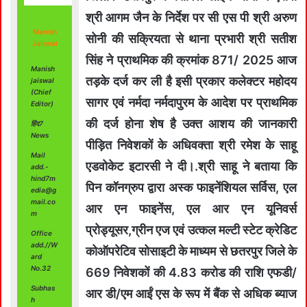
श्री आगम जैन के निर्देश पर सी एस पी श्री अरुण
Manish
सोनी की सक्रियता से थाना प्रभारी श्री सतीश
Jaiswal
सिंह ने प्राथमिक की क्रमांक 871/ 2025 आज
Manish
तड़के दर्ज कर ली है इसी प्रकार कलेक्टर महोदय
jaiswal
(Chief
सागर एवं नर्मदा नर्मदापुरम के आदेश पर प्राथमिक
Editor)
की दर्ज होना शेष है उक्त आशय की जानकारी
हिंद7
News
पीड़ित निवेशकों के अधिवक्ता श्री रमेश के साहू
Mail
एडवोकेट इटारसी ने दी।.श्री साहू ने बताया कि
add.-
hind7m
पिन कॉनग्रुप द्वारा अस्क फाइनेंशियल सर्विस, एल
edia@g
mail.co
आर एन फाइनेंस, एल आर एन यूनिवर्स
m
प्रोड्यूसर,ग्रीन एज एवं उत्कल मल्टी स्टेट क्रेडिट
Office
add.//W
कोऑपरेटिव सोसाइटी के माध्यम से छतरपुर जिले के
ard
No.32
669 निवेशकों की 4.83 करोड की राशि एफडी/
Subhas
आर डी/एम आईं एस के रूप में बैंक से अधिक ब्याज
h