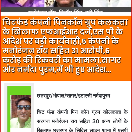
चिटफंड कंपनी पिनकॉन ग्रुप कलकत्ता
के खिलाफ एफआईआर दर्ज,एस पी के
आदेश पर बड़ी कार्यवाही,5 कंपनी के
मनोरंजन रॉय सहित 31 आरोपी,6
करोड़ की रिकवरी का मामला,सागर
और नर्मदा पुरम,में भी हुए आदेश…
छतरपुर/भोपाल/सागर/इटारसी नर्मदापुरम
चिट फंड कंपनी पिन कॉन ग्रुप कोलकाता के
सरगना मनोरंजन राय सहित 30 अन्य लोगों के
खिलाफ छतरपुर के सिविल लाइन थाना में एसपी