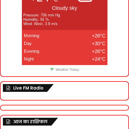
Cloudy sky
Pressure: 756 mm Hg
Humidity: 91 %
Wind: West, 3.9 m/s
Morning
+26°C
Day
+30°C
Evening
+26°C
Night
+24°C
Weather Today
Live FM Radio
आज का राशिफल