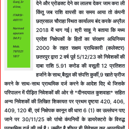
Ganj,3r
देने और प्रोडक्ट देने का लालच देकर जाम करा ली
d line,
किंतु जब राशि वापसी का समय आया तो कंपनी
ITARSI-
461111
छत्रसाल चौराहा स्थित कार्यालय बंद करके अप्रैल
Narmad
2018 में भाग गई। श्री साहू ने बताया कि मध्य
apuram
प्रदेश निक्षेपकों के हितों का संरक्षण अधिनियम
(M.P.)
Mob.
2000 के तहत सक्षम प्राधिकारी (कलेक्टर)
797021
छतरपुर द्वारा 2 वर्ष पूर्व 5/12/23 को निवेशकों की
1817
दाबा राशि 5.91 करोड की वसूली 12 प्रतिशत
हर्जाने के साथ,बैतूल की संपत्ति कुर्की,9 खाते फ्रीज
करने के साथ-साथ प्राथमिक दर्ज करने के आदेश दिए थे जिसके
परिपालन में पीड़ित निवेशकों की ओर से *दीनदयाल कुशवाहा* सहित
अन्य निवेशकों की लिखित शिकायत पर प्रथम दृष्टया 420, 406,
409, 120 बी, एवं निक्षेपक कानून की धारा 6 (1) का उल्लंघन पाए
जाने पर 30/11/25 को पांचो कंपनियों के डायरेक्टरो के विरुद्ध
प्राथमिक दर्ज की गई है। उम्मीद है शीघ्र ही विवेचना कर अपराधियों