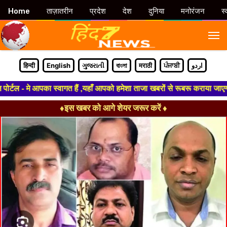
Home
ताज़ातरीन
प्रदेश
देश
दुनिया
मनोरंजन
स्
M
हिन्दी
English
ગુજરાતી
বাংলা
मराठी
ਪੰਜਾਬੀ
اردو
 - मे आपका स्वागत हैं ,यहाँ आपको हमेशा ताजा खबरों से रूबरू कराया जाएगा , ख
♦इस खबर को आगे शेयर जरूर करें ♦