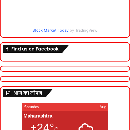
Stock Market Today
by TradingView
Find us on Facebook
आज का मौषम
Saturday
Aug
Maharashtra
+24°
C