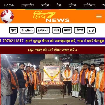
Home
ताज़ातरीन
प्रदेश
देश
दुनिया
मनोरंजन
स्
M
हिन्दी
English
ગુજરાતી
বাংলা
मराठी
ਪੰਜਾਬੀ
اردو
211817 ,हमारे यूट्यूब चैनल को सबस्क्राइब करें, साथ मे हमारे फेसबुक को लाइक 
♦इस खबर को आगे शेयर जरूर करें ♦