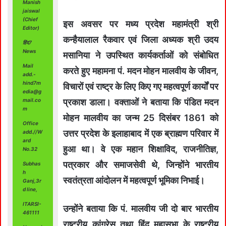
Manish
jaiswal
(Chief
इस अवसर पर मध्य प्रदेश महामंत्री श्री
Editor)
कन्हैयालाल रैकवार एवं जिला अध्यक श्री उदय
हिंद7
News
मसानिया ने उपस्थित कार्यकर्ताओं को संबोधित
Mail
करते हुए महामना पं. मदन मोहन मालवीय के जीवन,
add.-
hind7m
विचारों एवं राष्ट्र के लिए किए गए महत्वपूर्ण कार्यों पर
edia@g
mail.co
प्रकाश डाला। वक्ताओं ने बताया कि पंडित मदन
m
मोहन मालवीय का जन्म 25 दिसंबर 1861 को
Office
उत्तर प्रदेश के इलाहाबाद में एक ब्राह्मण परिवार में
add.//W
ard
हुआ था। वे एक महान शिक्षाविद, राजनीतिज्ञ,
No.32
पत्रकार और समाजसेवी थे, जिन्होंने भारतीय
Subhas
h
स्वतंत्रता आंदोलन में महत्वपूर्ण भूमिका निभाई।
Ganj,3r
d line,
ITARSI-
उन्होंने बताया कि पं. मालवीय जी दो बार भारतीय
461111
राष्ट्रीय कांग्रेस तथा हिंदू महासभा के राष्ट्रीय