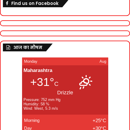
Find us on Facebook
आज का मौषम
Monday
Aug
Maharashtra
+31°
C
Drizzle
Pressure: 752 mm Hg
Humidity: 58 %
Wind: West, 5.3 m/s
Morning
+25°C
Day
+30°C