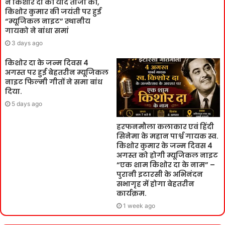
ने किशोर दा की याद ताजा की,
किशोर कुमार की जयंती पर हुई
“म्यूजिकल नाइट” स्थानीय
गायको ने बांधा समां
3 days ago
किशोर दा के जन्म दिवस 4
अगस्त पर हुई बेहतरीन म्यूजिकल
नाइट फिल्मी गीतों ने समा बांध
दिया.
5 days ago
हरफनमौला कलाकार एवं हिंदी
सिनेमा के महान पार्श्व गायक स्व.
किशोर कुमार के जन्म दिवस 4
अगस्त को होगी म्यूजिकल नाइट
“एक शाम किशोर दा के नाम” –
पुरानी इटारसी के अभिनंदन
सभागृह में होगा बेहतरीन
कार्यक्रम.
1 week ago