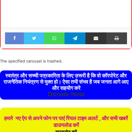
Facebook
Twitter
WhatsApp
Telegram
Share via Email
Pri
The specified carousel is trashed.
स्वतंत्र और सच्ची पत्रकारिता के लिए ज़रूरी है कि वो कॉरपोरेट और
राजनैतिक नियंत्रण से मुक्त हो। ऐसा तभी संभव है जब जनता आगे आए
और सहयोग करे
Donate Now
हमारे नए ऐप से अपने फोन पर पाएं रियल टाइम अलर्ट , और सभी खबरें
डाउनलोड करें
डाउनलोड करें