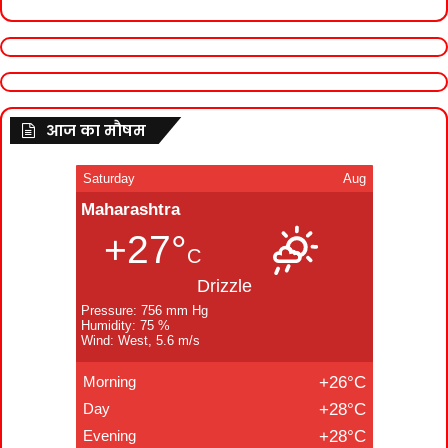
आज का मौषम
Saturday
Aug
Maharashtra
+27°
C
Drizzle
Pressure: 756 mm Hg
Humidity: 75 %
Wind: West, 5.6 m/s
Morning
+26°C
Day
+28°C
Evening
+28°C