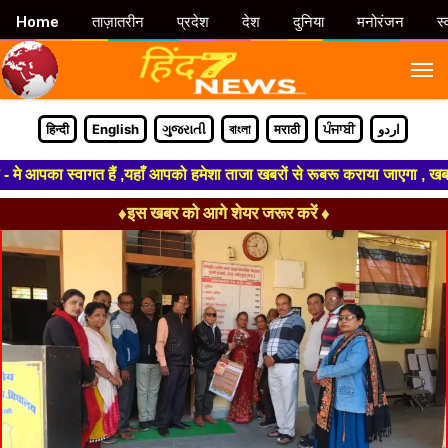
Home
ताज़ातरीन
प्रदेश
देश
दुनिया
मनोरंजन
स्
M
हिन्दी
English
ગુજરાતી
বাংলা
मराठी
ਪੰਜਾਬੀ
اردو
पका स्वागत हैं ,यहाँ आपको हमेशा ताजा खबरों से रूबरू कराया जाएगा , खबर ओर व
♦इस खबर को आगे शेयर जरूर करें ♦