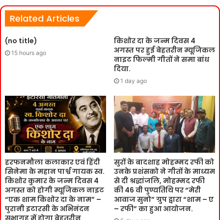
Related Articles
(no title)
किशोर दा के जन्म दिवस 4
अगस्त पर हुई बेहतरीन म्यूजिकल
15 hours ago
नाइट फिल्मी गीतों ने समा बांध
दिया.
1 day ago
हरफनमौला कलाकार एवं हिंदी
सुरों के बादशाह मोहम्मद रफी को
सिनेमा के महान पार्श्व गायक स्व.
उनके प्रशंसको ने गीतों के माध्यम
किशोर कुमार के जन्म दिवस 4
से दी श्रद्धांजलि, मोहम्मद रफी
अगस्त को होगी म्यूजिकल नाइट
की 46 वी पुण्यतिथि पर “मेरी
“एक शाम किशोर दा के नाम” –
आवाज सुनो” ग्रुप द्वारा “शाम – ए
पुरानी इटारसी के अभिनंदन
– रफी” का हुआ आयोजन.
सभागृह में होगा बेहतरीन