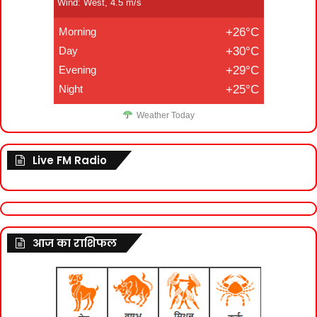
Wind: West, 4.5 m/s
Morning
+26°C
Day
+30°C
Evening
+29°C
Night
+25°C
Weather Today
Live FM Radio
आज का राशिफल