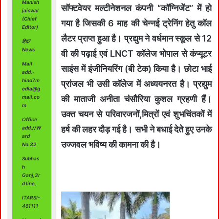
Manish
सॉफ्टवेयर मल्टीनेशनल कंपनी “कॉग्निजेंट” में हो
jaiswal
(Chief
गया है जिसकी 6 माह की चेन्नई ट्रेनिंग हेतु कॉल
Editor)
लैटर प्राप्त हुआ है। प्रद्युम ने वर्धमान स्कूल से 12
हिंद7
News
वी की पढ़ाई एवं LNCT कॉलेज भोपाल से कंप्यूटर
Mail
साइंस में इंजीनियरिंग (बी टेक) किया है। छोटा भाई
add.-
hind7m
प्रांजल भी उसी कॉलेज में अध्ययनरत है। प्रद्युम
edia@g
mail.co
की माताजी अनीता चंसौरिया कुशल ग्रहणी हैं।
m
उक्त चयन से परिवारजनों,मित्रों एवं शुभचिंतकों में
Office
हर्ष की लहर दौड़ गई है। सभी ने बधाई देते हुए उनके
add.//W
ard
उज्जवल भविष्य की कामना की है।
No.32
Subhas
h
Ganj,3r
d line,
ITARSI-
461111