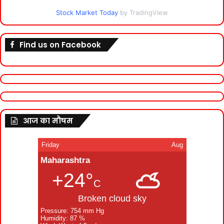
Stock Market Today
by TradingView
Find us on Facebook
आज का मौषम
Friday
Aug
Maharashtra
+24°
C
Broken cloud sky
Pressure: 754 mm Hg
Humidity: 87 %