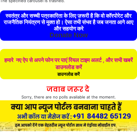
The specified carousel is trashed.
स्वतंत्र और सच्ची पत्रकारिता के लिए ज़रूरी है कि वो कॉरपोरेट और
राजनैतिक नियंत्रण से मुक्त हो। ऐसा तभी संभव है जब जनता आगे आए
और सहयोग करे
Donate Now
हमारे नए ऐप से अपने फोन पर पाएं रियल टाइम अलर्ट , और सभी खबरें
डाउनलोड करें
डाउनलोड करें
जवाब जरूर दे
Sorry, there are no polls available at the moment.