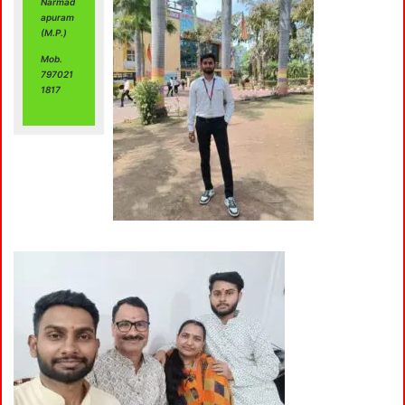
Narmad
apuram
(M.P.)
Mob.
797021
1817