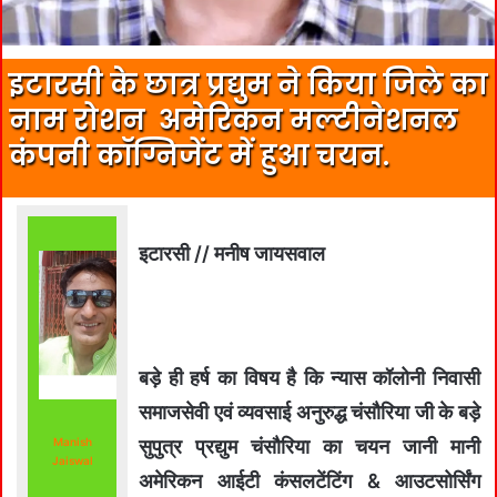
इटारसी के छात्र प्रद्युम ने किया जिले का
नाम रोशन अमेरिकन मल्टीनेशनल
कंपनी कॉग्निजेंट में हुआ चयन.
इटारसी // मनीष जायसवाल
बड़े ही हर्ष का विषय है कि न्यास कॉलोनी निवासी
समाजसेवी एवं व्यवसाई अनुरुद्ध चंसौरिया जी के बड़े
Manish
सुपुत्र प्रद्युम चंसौरिया का चयन जानी मानी
Jaiswal
अमेरिकन आईटी कंसलटेंटिंग & आउटसोर्सिंग