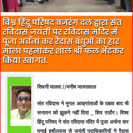
विश्व हिंदू परिषद बजरंग दल द्वारा संत
रविदास जयंती पर रविदास मंदिर में
पूजा अर्चना कर रैदास बंधुओं का हार
माला पहनाकर शाल श्री फल भेंटकर
किया स्वागत.
सिवनी मालवा //मनीष जायसवाल
संत रविदास ने मुगल आक्रांताओं के दबाव बाद भी
सनातन को झुकने नहीं दिया _ शिव राठौर। विश्व
हिंदू परिषद ने संत रविदास मंदिर में पूजा अर्चना कर
मनाई हर्षोल्लास से जयंती पदाधिकारियों ने रैदास