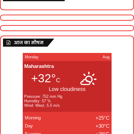
आज का मौषम
Monday
Aug
Maharashtra
+32°
C
Low cloudiness
Pressure: 752 mm Hg
Humidity: 57 %
Wind: West, 5.5 m/s
Morning
+25°C
Day
+30°C
Evening