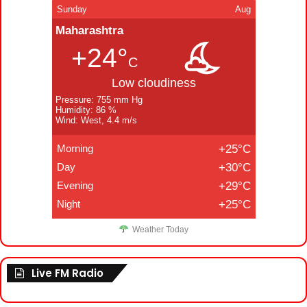
Sunday
Aug
Maharashtra
+24°
C
Low cloudiness
Pressure: 755 mm Hg
Humidity: 86 %
Wind: West, 4.4 m/s
Morning
+25°C
Day
+30°C
Evening
+29°C
Night
+25°C
Weather Today
Live FM Radio