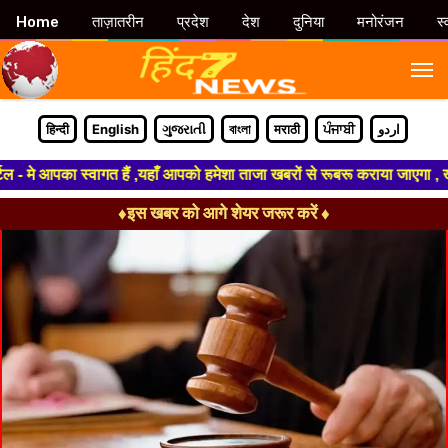
Home
ताज़ातरीन
प्रदेश
देश
दुनिया
मनोरंजन
स्
M
हिन्दी
English
ગુજરાતી
বাংলা
मराठी
ਪੰਜਾਬੀ
اردو
े आपका स्वागत हैं ,यहाँ आपको हमेशा ताजा खबरों से रूबरू कराया जाएगा , खबर ओर
♦इस खबर को आगे शेयर जरूर करें ♦