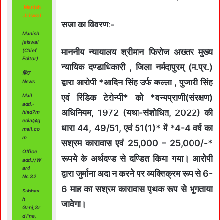
Manish
Jaiswal
सजा का विवरण:-
Manish
jaiswal
माननीय न्‍यायालय श्रीमान फिरोज अख्‍तर मुख्‍य
(Chief
Editor)
न्‍यायिक दण्‍डाधिकारी , जिला नर्मदापुरम् (म.प्र.)
हिंद7
द्वारा आरोपी *आदिन सिंह उर्फ कल्‍ला , पुजारी सिंह
News
Mail
एवं रिंडिक टेरोन्‍पी* को *वन्‍यप्राणी(संरक्षण)
add.-
अधिनियम, 1972 (यथा-संशोधित, 2022) की
hind7m
edia@g
धारा 44, 49/51, एवं 51(1)* में *4-4 वर्ष का
mail.co
m
सश्रम कारावास एवं 25,000 – 25,000/-*
Office
रूपये के अर्थदण्‍ड से दण्डित किया गया। आरोपी
add.//W
ard
द्वारा जुर्माना अदा न करने पर व्‍यक्तिक्रम रूप से 6-
No.32
6 माह का सश्रम कारावास पृथक रूप से भुगताया
Subhas
h
जावेगा।
Ganj,3r
d line,