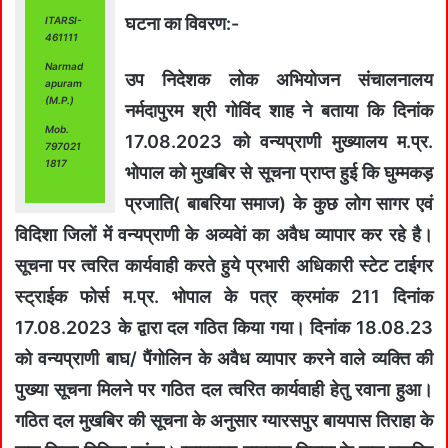
घटना का विवरण:-
ITARSI-
461111
Narmad
उप निदेशक लोक अभियोजन संचालनालय
apuram
(M.P.)
नर्मदापुरम श्री गोविंद शाह ने बताया कि दिनांक
Mob.
17.08.2023 को वन्‍यप्राणी मुख्‍यालय म.प्र.
797021
1817
भोपाल को मुखबिर से सूचना प्राप्‍त हुई कि घुम्‍मकड़
प्रजाति( बाबरिया समाज) के कुछ लोग सागर एवं
विदिशा जिलों में वन्‍यप्राणी के अव्‍यवेां का अवैध व्‍यापार कर रहे है।
सूचना पर त्‍वरित कार्यवाही करते हुये प्रभारी अधिकारी स्‍टेट टाईगर
स्‍ट्राईक फोर्स म.प्र. भोपाल के पत्र क्रमांक 211 दिनांक
17.08.2023 के द्वारा दल गठित किया गया। दिनांक 18.08.23
को वन्‍यप्राणी बाघ/ पैंगोलिन के अवैध व्‍यापार करने वाले व्‍यक्ति की
पुख्‍या सूचना मिलने पर गठित दल त्‍वरित कार्यवाही हेतु रवाना हुआ।
गठित दल मुखबिर की सूचना के अनुसार ग्‍यारसपुर बायपास तिराहा के