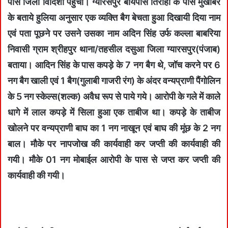
पास जिला विदिशा पहुंचा। ग्‍यारसपुर बायपास तिराहा के पास मुखबिर
के बताये हुलिया अनुसार एक व्‍यक्ति बैग बेचता हुआ दिखायी दिया नाम
एवं पता पूछने पर उसने उसका नाम अदिन सिंह उर्फ कल्‍ला बाबरिया
निवासी ग्राम श्रीहपुर थाना/तहसील दसुआ जिला ग्‍यारसपुर(पंजाब)
बताया। आदिन सिंह के पास कपड़े के 7 नग बैग थे, जॉच करने पर 6
नग बैग खाली एवं 1 बैग(गुलाबी गाजरी रंग) के अंदर वन्‍यप्राणी पैंगोलिन
के 5 नग स्‍केल्‍स(शल्‍क) अवैध रूप से पाये गये। आरोपी के गले में काले
धागे में लाल कपड़े में सिला हुआ एक ताबीज था। कपड़े के ताबीज
खोलने पर वन्‍यप्राणी बाघ का 1 नग नाखून एवं बाघ की मूंछ के 2 नग
बाल। मौके पर नापजोख की कार्यवाही कर जप्‍ती की कार्यवाही की
गयी। मौके 01 नग मोबाईल आरोपी के पास से जप्‍त कर जप्‍ती की
कार्यवाही की गयी।