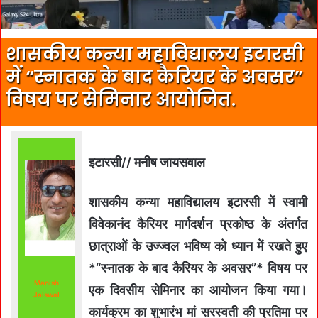
शासकीय कन्या महाविद्यालय इटारसी
में “स्नातक के बाद कैरियर के अवसर”
विषय पर सेमिनार आयोजित.
इटारसी// मनीष जायसवाल
शासकीय कन्या महाविद्यालय इटारसी में स्वामी
विवेकानंद कैरियर मार्गदर्शन प्रकोष्ठ के अंतर्गत
छात्राओं के उज्ज्वल भविष्य को ध्यान में रखते हुए
*“स्नातक के बाद कैरियर के अवसर”* विषय पर
Manish
एक दिवसीय सेमिनार का आयोजन किया गया।
Jaiswal
कार्यक्रम का शुभारंभ मां सरस्वती की प्रतिमा पर