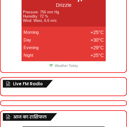
Drizzle
Pressure: 756 mm Hg
Humidity: 72 %
Wind: West, 6.6 m/s
Morning
+25°C
Day
+30°C
Evening
+29°C
Night
+25°C
Weather Today
Live FM Radio
आज का राशिफल