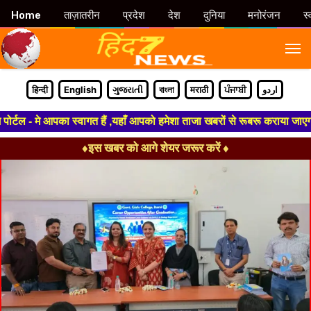
Home
ताज़ातरीन
प्रदेश
देश
दुनिया
मनोरंजन
स्
M
हिन्दी
English
ગુજરાતી
বাংলা
मराठी
ਪੰਜਾਬੀ
اردو
 - मे आपका स्वागत हैं ,यहाँ आपको हमेशा ताजा खबरों से रूबरू कराया जाएगा , ख
♦इस खबर को आगे शेयर जरूर करें ♦