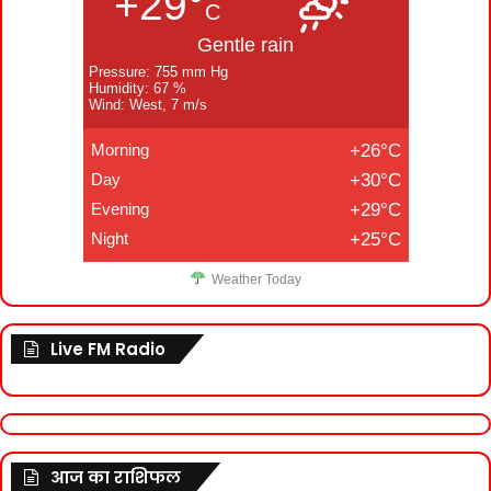
+29°
C
Gentle rain
Pressure: 755 mm Hg
Humidity: 67 %
Wind: West, 7 m/s
Morning
+26°C
Day
+30°C
Evening
+29°C
Night
+25°C
Weather Today
Live FM Radio
आज का राशिफल