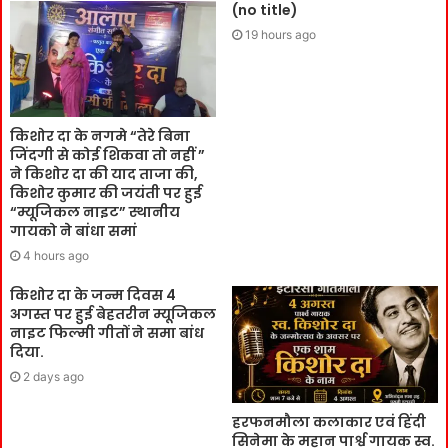
(no title)
19 hours ago
किशोर दा के नगमे “तेरे बिना
जिंदगी से कोई शिकवा तो नहीं ”
ने किशोर दा की याद ताजा की,
किशोर कुमार की जयंती पर हुई
“म्यूजिकल नाइट” स्थानीय
गायको ने बांधा समां
4 hours ago
किशोर दा के जन्म दिवस 4
अगस्त पर हुई बेहतरीन म्यूजिकल
नाइट फिल्मी गीतों ने समा बांध
दिया.
2 days ago
हरफनमौला कलाकार एवं हिंदी
सिनेमा के महान पार्श्व गायक स्व.