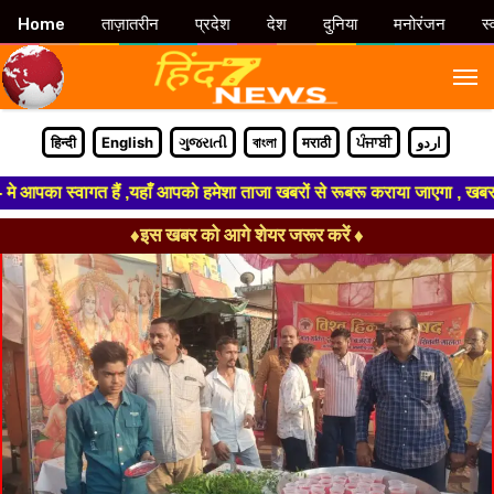
Home
ताज़ातरीन
प्रदेश
देश
दुनिया
मनोरंजन
स्
M
हिन्दी
English
ગુજરાતી
বাংলা
मराठी
ਪੰਜਾਬੀ
اردو
का स्वागत हैं ,यहाँ आपको हमेशा ताजा खबरों से रूबरू कराया जाएगा , खबर ओर वि
♦इस खबर को आगे शेयर जरूर करें ♦