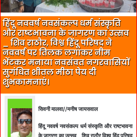
हिंदू नववर्ष नवसंकल्प धर्म संस्कृति
और राष्टभावना के जागरण का उत्सव
_ शिव राठौर, विश्व हिंदू परिषद ने
नववर्ष पर तिलक लगाकर नीम
भेंटकर मनाया नवसंवत नगरवासियों
सुगंधित शीतल मीठा पेय दी
शुभकामनाएं।
सिवनी मालवा//मनीष जायसवाल
हिंदू नववर्ष नवसंकल्प धर्म संस्कृति और राष्टभावना
के जागरण का उत्सव _ शिव राठौर विश्व हिंदू परिषद