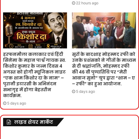
22 hours ago
हरफनमौला कलाकार एवं हिंदी
सुरों के बादशाह मोहम्मद रफी को
सिनेमा के महान पार्श्व गायक स्व.
उनके प्रशंसको ने गीतों के माध्यम
किशोर कुमार के जन्म दिवस 4
से दी श्रद्धांजलि, मोहम्मद रफी
अगस्त को होगी म्यूजिकल नाइट
की 46 वी पुण्यतिथि पर “मेरी
“एक शाम किशोर दा के नाम” –
आवाज सुनो” ग्रुप द्वारा “शाम – ए
पुरानी इटारसी के अभिनंदन
– रफी” का हुआ आयोजन.
सभागृह में होगा बेहतरीन
5 days ago
कार्यक्रम.
5 days ago
लाइव शेयर मार्केट