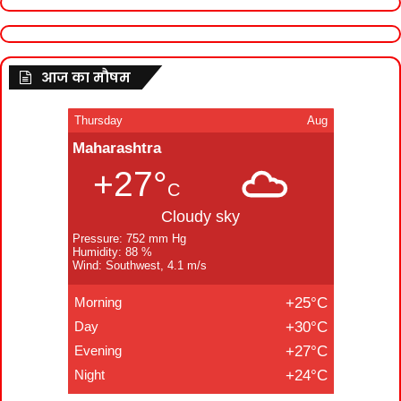
आज का मौषम
Thursday
Aug
Maharashtra
+27°
C
Cloudy sky
Pressure: 752 mm Hg
Humidity: 88 %
Wind: Southwest, 4.1 m/s
Morning
+25°C
Day
+30°C
Evening
+27°C
Night
+24°C