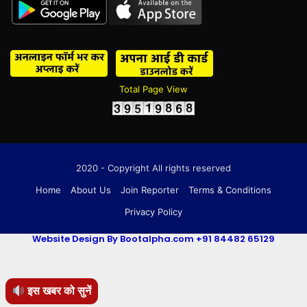
Total Page View
2020 - Copyright All rights reserved
Home
About Us
Join Reporter
Terms & Conditions
Privacy Policy
Website Design By Bootalpha.com +91 84482 65129
इस खबर को सुनें