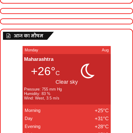
आज का मौषम
Monday
Aug
Maharashtra
+26°
C
Clear sky
Pressure: 755 mm Hg
Humidity: 83 %
Wind: West, 3.5 m/s
Morning
+25°C
Day
+31°C
Evening
+28°C