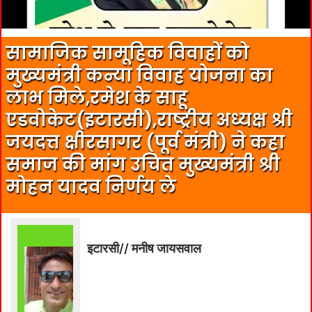
सामाजिक सामूहिक विवाहों को
मुख्यमंत्री कन्या विवाह योजना का
लाभ मिले,रमेश के साहू
एडवोकेट(इटारसी),राष्ट्रीय अध्यक्ष श्री
जयदत्त क्षीरसागर (पूर्व मंत्री) ने कहा
समाज की मांग उचित मुख्यमंत्री श्री
मोहन यादव निर्णय ले
इटारसी// मनीष जायसवाल