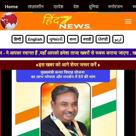
Home
ताज़ातरीन
प्रदेश
देश
दुनिया
मनोरंजन
स्
M
हिन्दी
English
ગુજરાતી
বাংলা
मराठी
ਪੰਜਾਬੀ
اردو
े आपका स्वागत हैं ,यहाँ आपको हमेशा ताजा खबरों से रूबरू कराया जाएगा , खबर ओर
♦इस खबर को आगे शेयर जरूर करें ♦