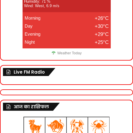
Humidity: 71 %
Wind: West, 6.9 m/s
Morning
+26°C
Day
+30°C
Evening
+29°C
Night
+25°C
Weather Today
Live FM Radio
आज का राशिफल