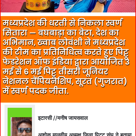
मध्यप्रदेश की धरती से निकला स्वर्ण
सितारा — बघबाड़ा का बेटा, देश का
अभिमान, ख्वाब लोवंशी ने मध्यप्रदेश
की टीम का प्रतिनिधित्व करते हुए पिट्टू
फेडरेशन ऑफ इंडिया द्वारा आयोजित 3
मई से 6 मई पिट्टू तीसरी जूनियर
नेशनल चैंपियनशिप, सूरत (गुजरात)
में स्वर्ण पदक जीता.
इटारसी //मनीष जायसवाल
अशोक मालवीय अध्यक्ष जिला पिट्टू संघ ने बताया