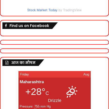
Stock Market Today
by TradingView
Find us on Facebook
आज का मौषम
Friday
Aug
Maharashtra
+28°
C
Drizzle
Pressure: 755 mm Hg