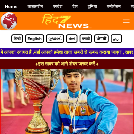
Home
ताज़ातरीन
प्रदेश
देश
दुनिया
मनोरंजन
स्
M
हिन्दी
English
ગુજરાતી
বাংলা
मराठी
ਪੰਜਾਬੀ
اردو
का स्वागत हैं ,यहाँ आपको हमेशा ताजा खबरों से रूबरू कराया जाएगा , खबर ओर वि
♦इस खबर को आगे शेयर जरूर करें ♦