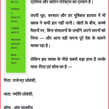
प्रतिभा और कठिन परिश्रम का प्रमाण है।
No.32
Subhas
h
तपती धूप, बरसात और हर मुश्किल हालात में भी
Ganj,3r
d line,
ख्वाब ने कभी हार नहीं मानी। खेतों के बीच, कच्चे
ITARSI-
मैदानों पर, बिना संसाधनों के उन्होंने अपने सपनों को
461111
जिया — और आज वही सपना पूरे देश के सामने
Narmad
apuram
चमक रहा है।
(M.P.)
Mob.
लेकिन इस चमक के पीछे सबसे बड़ा हाथ है उनके
797021
1817
माता-पिता एवं कोच का है —
पिता: राजेन्द्र लोवंशी,
माता: ज्योति लोवंशी,
कोच,: अंश मालवीय