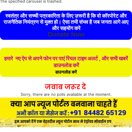
The specified carousel is trashed.
स्वतंत्र और सच्ची पत्रकारिता के लिए ज़रूरी है कि वो कॉरपोरेट और
राजनैतिक नियंत्रण से मुक्त हो। ऐसा तभी संभव है जब जनता आगे आए
और सहयोग करे
Donate Now
हमारे नए ऐप से अपने फोन पर पाएं रियल टाइम अलर्ट , और सभी खबरें
डाउनलोड करें
डाउनलोड करें
जवाब जरूर दे
Sorry, there are no polls available at the moment.