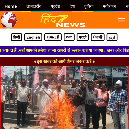
Home
ताज़ातरीन
प्रदेश
देश
दुनिया
मनोरंजन
स्
M
हिन्दी
English
ગુજરાતી
বাংলা
मराठी
ਪੰਜਾਬੀ
اردو
 हैं ,यहाँ आपको हमेशा ताजा खबरों से रूबरू कराया जाएगा , खबर ओर विज्ञापन के 
♦इस खबर को आगे शेयर जरूर करें ♦