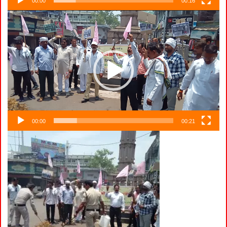
00:00
00:16
Video
Player
00:00
00:21