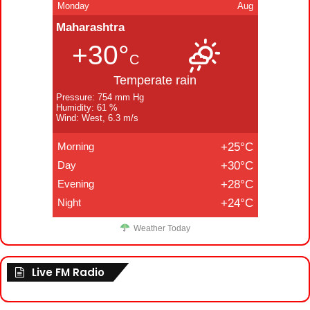
Monday
Aug
Maharashtra
+30°
C
Temperate rain
Pressure: 754 mm Hg
Humidity: 61 %
Wind: West, 6.3 m/s
Morning
+25°C
Day
+30°C
Evening
+28°C
Night
+24°C
Weather Today
Live FM Radio