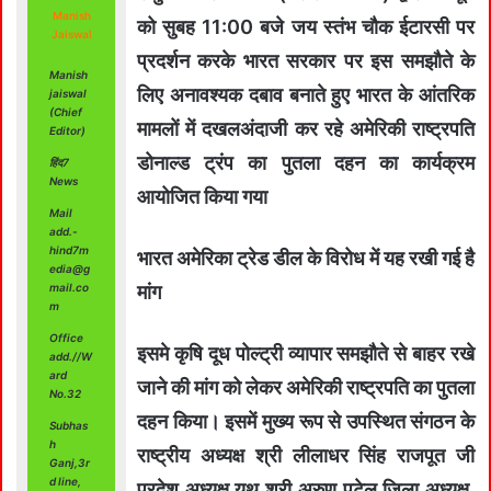
Manish
को सुबह 11:00 बजे जय स्तंभ चौक ईटारसी पर
Jaiswal
प्रदर्शन करके भारत सरकार पर इस समझौते के
Manish
लिए अनावश्यक दबाव बनाते हुए भारत के आंतरिक
jaiswal
(Chief
मामलों में दखलअंदाजी कर रहे अमेरिकी राष्ट्रपति
Editor)
डोनाल्ड ट्रंप का पुतला दहन का कार्यक्रम
हिंद7
News
आयोजित किया गया
Mail
add.-
hind7m
भारत अमेरिका ट्रेड डील के विरोध में यह रखी गई है
edia@g
mail.co
मांग
m
Office
इसमे कृषि दूध पोल्ट्री व्यापार समझौते से बाहर रखे
add.//W
ard
जाने की मांग को लेकर अमेरिकी राष्ट्रपति का पुतला
No.32
दहन किया। इसमें मुख्य रूप से उपस्थित संगठन के
Subhas
h
राष्ट्रीय अध्यक्ष श्री लीलाधर सिंह राजपूत जी
Ganj,3r
d line,
प्रदेश अध्यक्ष यूथ श्री अरुण पटेल जिला अध्यक्ष,