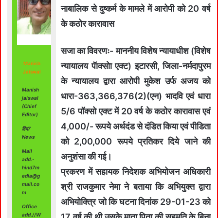
नाबालिक से दुष्कर्म के मामले में आरोपी को 20 वर्ष
के कठोर कारावास
सजा का विवरणः- माननीय विशेष न्यायाधीश (विशेष
Manish
न्यायालय पॅाक्सोा एक्ट) इटारसी, जिला-नर्मदापुरम
Jaiswal
के न्यायालय द्वारा आरोपी मुकेश उर्फ अजय को
Manish
धारा-363,366,376(2)(एन) भादवि एवं धारा
jaiswal
(Chief
5/6 पॉक्सो एक्ट में 20 वर्ष के कठोर कारावास एवं
Editor)
4,000/- रूपये अर्थदंड से दंडित किया एवं पीडिता
हिंद7
News
को 2,00,000 रूपये प्रतिकर दिये जाने की
Mail
अनुशंसा की गई।
add.-
hind7m
प्रकरण में सहायक निदेशक अभियोजन अधिकारी
edia@g
mail.co
श्री राजकुमार नेमा ने बताया कि अभियुक्त द्वारा
m
अभियोक्त्रि जो कि घटना दिनांक 29-01-23 को
Office
17 वर्ष की थी उसके माता पिता की सहमति के बिना
add.//W