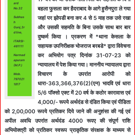
ard
बहला फुसला कर हैदराबाद के आगे हुसैनपुरा ले गया
No.32
जहां पर झोपडी बना कर 4 से 5 माह तक उसे रखा
Subhas
h
और उसकी सहमति के बिना उसके साथ बार बार
Ganj,3r
d line,
दुष्कर्म किया । प्रकरण में *थाना केसला के
ITARSI-
सहायक उपनिरीक्षक भोजराज बरबडे* द्वारा विवेचना
461111
कर अभियोग पत्र दिनांक 31-07-23 को
Narmad
apuram
न्यायालय में पेश किया गया। माननीय न्यायालय द्वारा
(M.P.)
विचारण के उपरांत आरोपी को
Mob.
797021
धारा-363,366,376(2)(एन) भादवि एवं धारा
1817
5/6 पॉक्सो एक्ट में 20 वर्ष के कठोर कारावास एवं
4,000/- रूपये अर्थदंड से दंडित किया एवं पीडिता
को 2,00,000 रूपये प्रतिकर दिये जाने की अनुशंसा की गई एवं
अपील अवधि उपरांत अर्थदंड 4000 रूपए की संपूर्ण राशि
अभियोक्त्री को प्रतिकर स्वरूप प्राकृतिक संरक्षक के माध्यम से