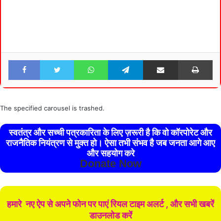
Facebook
Twitter
WhatsApp
Telegram
Share via Email
Pri
The specified carousel is trashed.
स्वतंत्र और सच्ची पत्रकारिता के लिए ज़रूरी है कि वो कॉरपोरेट और
राजनैतिक नियंत्रण से मुक्त हो। ऐसा तभी संभव है जब जनता आगे आए
और सहयोग करे
Donate Now
हमारे नए ऐप से अपने फोन पर पाएं रियल टाइम अलर्ट , और सभी खबरें
डाउनलोड करें