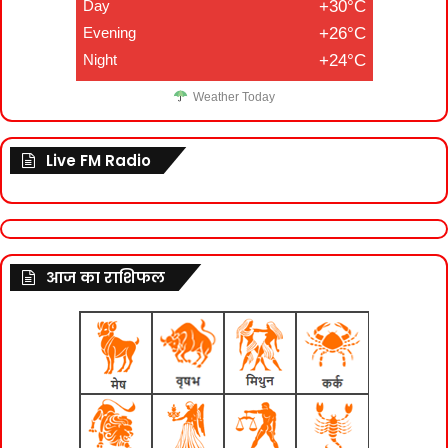
Day
+30°C
Evening
+26°C
Night
+24°C
Weather Today
Live FM Radio
आज का राशिफल