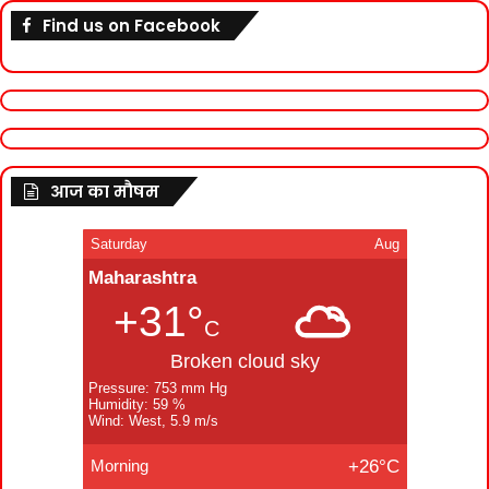
Find us on Facebook
आज का मौषम
Saturday
Aug
Maharashtra
+31°
C
Broken cloud sky
Pressure: 753 mm Hg
Humidity: 59 %
Wind: West, 5.9 m/s
Morning
+26°C