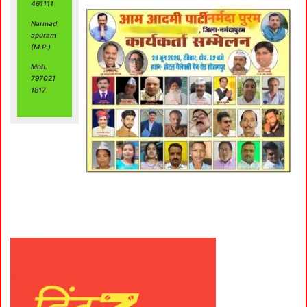
461111
Narmad
apuram
(M.P.)
Mob.
797021
1817