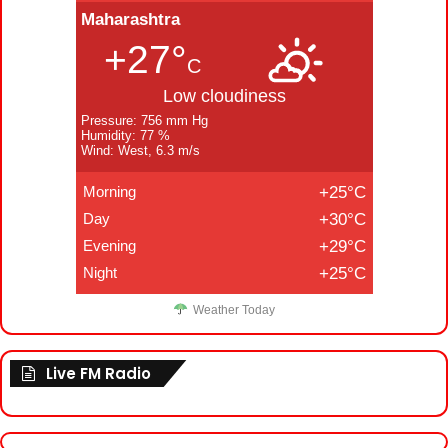
Maharashtra
+27°
C
Low cloudiness
Pressure: 756 mm Hg
Humidity: 77 %
Wind: West, 6.3 m/s
Morning
+25°C
Day
+30°C
Evening
+29°C
Night
+25°C
Weather Today
Live FM Radio