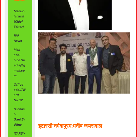
Manish
jaiswal
(Chief
Editor)
हिंद7
News
Mail
add.-
hind7m
edia@g
mail.co
m
Office
add.//W
ard
No.32
Subhas
h
Ganj,3r
d line,
इटारसी नर्मदापुरम:मनीष जयसवाल
ITARSI-