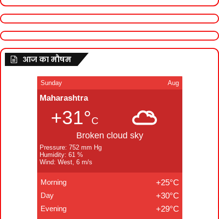
आज का मौषम
Sunday
Aug
Maharashtra
+31°
C
Broken cloud sky
Pressure: 752 mm Hg
Humidity: 61 %
Wind: West, 6 m/s
Morning
+25°C
Day
+30°C
Evening
+29°C