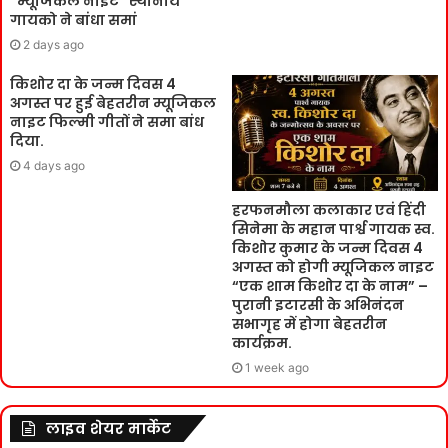
“म्यूजिकल नाइट” स्थानीय
गायको ने बांधा समां
2 days ago
किशोर दा के जन्म दिवस 4
अगस्त पर हुई बेहतरीन म्यूजिकल
नाइट फिल्मी गीतों ने समा बांध
दिया.
4 days ago
हरफनमौला कलाकार एवं हिंदी
सिनेमा के महान पार्श्व गायक स्व.
किशोर कुमार के जन्म दिवस 4
अगस्त को होगी म्यूजिकल नाइट
“एक शाम किशोर दा के नाम” –
पुरानी इटारसी के अभिनंदन
सभागृह में होगा बेहतरीन
कार्यक्रम.
1 week ago
लाइव शेयर मार्केट