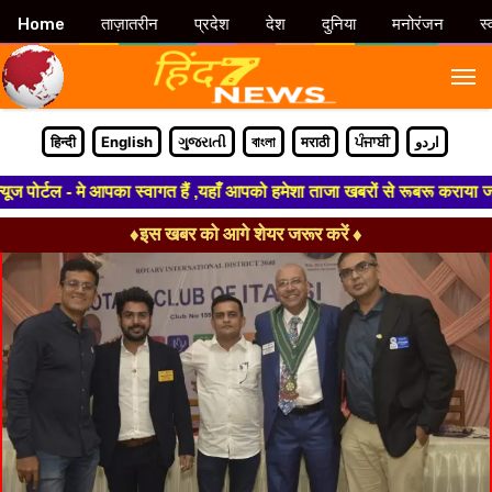
Home
ताज़ातरीन
प्रदेश
देश
दुनिया
मनोरंजन
स्
M
हिन्दी
English
ગુજરાતી
বাংলা
मराठी
ਪੰਜਾਬੀ
اردو
्टल - मे आपका स्वागत हैं ,यहाँ आपको हमेशा ताजा खबरों से रूबरू कराया जाएगा 
♦इस खबर को आगे शेयर जरूर करें ♦