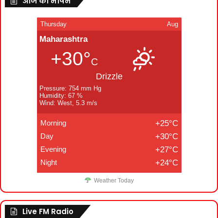
आज का मौषम
Thursday
Aug
Maharashtra
+30°
C
Drizzle
Pressure: 754 mm Hg
Humidity: 67 %
Wind: West, 5.3 m/s
Morning
+25°C
Day
+30°C
Evening
+27°C
Night
+24°C
Weather Today
Live FM Radio