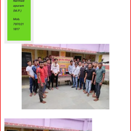
Narmad
apuram
(M.P.)
Mob.
797021
1817