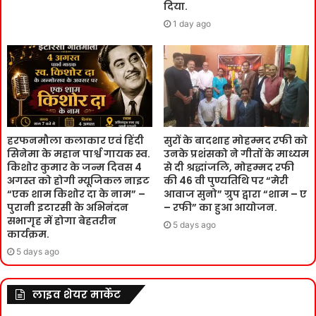
दिया.
1 day ago
हरफनमौला कलाकार एवं हिंदी
सुरों के बादशाह मोहम्मद रफी को
सिनेमा के महान पार्श्व गायक स्व.
उनके प्रशंसको ने गीतों के माध्यम
किशोर कुमार के जन्म दिवस 4
से दी श्रद्धांजलि, मोहम्मद रफी
अगस्त को होगी म्यूजिकल नाइट
की 46 वी पुण्यतिथि पर “मेरी
“एक शाम किशोर दा के नाम” –
आवाज सुनो” ग्रुप द्वारा “शाम – ए
पुरानी इटारसी के अभिनंदन
– रफी” का हुआ आयोजन.
सभागृह में होगा बेहतरीन
5 days ago
कार्यक्रम.
5 days ago
लाइव शेयर मार्केट