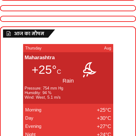
आज का मौषम
Thursday
Aug
Maharashtra
+25°
C
Rain
Pressure: 754 mm Hg
Humidity: 94 %
Wind: West, 5.1 m/s
Morning
+25°C
Day
+30°C
Evening
+27°C
Night
+24°C