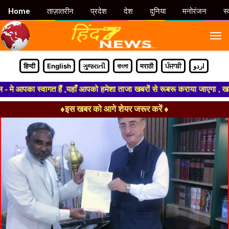
Home
ताज़ातरीन
प्रदेश
देश
दुनिया
मनोरंजन
स्
M
हिन्दी
English
ગુજરાતી
বাংলা
मराठी
ਪੰਜਾਬੀ
اردو
े आपका स्वागत हैं ,यहाँ आपको हमेशा ताजा खबरों से रूबरू कराया जाएगा , खबर ओ
♦इस खबर को आगे शेयर जरूर करें ♦