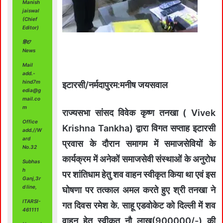
Manish
jaiswal
(Chief
Editor)
हिंद7
News
Mail
add.-
hind7m
इटारसी/नर्मदापुरम:मनीष जयसवाल
edia@g
mail.co
m
राज्यसभा सांसद विवेक कृष्ण तनखा ( Vivek
Office
Krishna Tankha) द्वारा विगत सप्ताह इटारसी
add.//W
ard
प्रवास के दौरान समागम में समाजसेवियों के
No.32
कार्यक्रम में अनेकों समाजसेवी संस्थाओं के अनुरोध
Subhas
h
पर शांतिधाम हेतु शव वाहन स्वीकृत किया था एवं इस
Ganj,3r
d line,
घोषणा पर तत्काल अमल करते हुए श्री तनखा ने
ITARSI-
गत दिवस रमेश के. साहू एडवोकेट को दिल्ली में शव
461111
वाहन हेतु स्वीकृत नौ लाख(900000/-) की