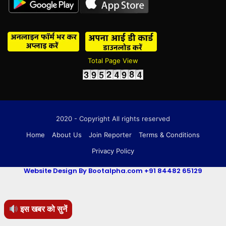
Total Page View
2020 - Copyright All rights reserved
Home
About Us
Join Reporter
Terms & Conditions
Privacy Policy
Website Design By Bootalpha.com +91 84482 65129
इस खबर को सुनें