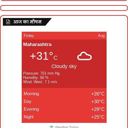
आज का मौषम
Friday
Aug
Maharashtra
+31°
C
Cloudy sky
Pressure: 751 mm Hg
Humidity: 58 %
Wind: West, 7.1 m/s
Morning
+26°C
Day
+30°C
Evening
+29°C
Night
+25°C
Weather Today