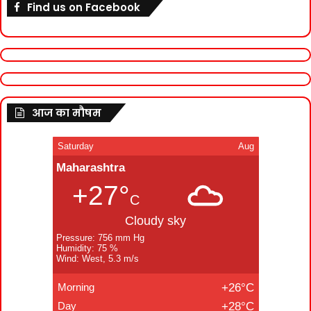
Find us on Facebook
आज का मौषम
Saturday
Aug
Maharashtra
+27°
C
Cloudy sky
Pressure: 756 mm Hg
Humidity: 75 %
Wind: West, 5.3 m/s
Morning
+26°C
Day
+28°C