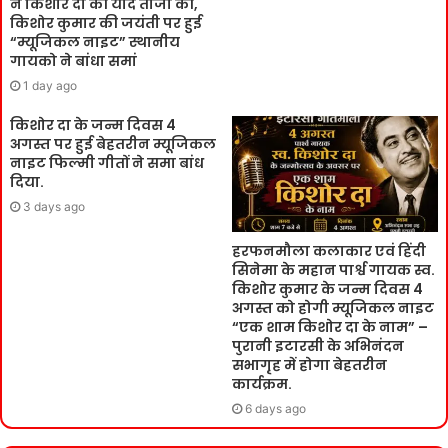
ने किशोर दा की याद ताजा की,
किशोर कुमार की जयंती पर हुई
“म्यूजिकल नाइट” स्थानीय
गायको ने बांधा समां
1 day ago
किशोर दा के जन्म दिवस 4
अगस्त पर हुई बेहतरीन म्यूजिकल
नाइट फिल्मी गीतों ने समा बांध
दिया.
3 days ago
हरफनमौला कलाकार एवं हिंदी
सिनेमा के महान पार्श्व गायक स्व.
किशोर कुमार के जन्म दिवस 4
अगस्त को होगी म्यूजिकल नाइट
“एक शाम किशोर दा के नाम” –
पुरानी इटारसी के अभिनंदन
सभागृह में होगा बेहतरीन
कार्यक्रम.
6 days ago