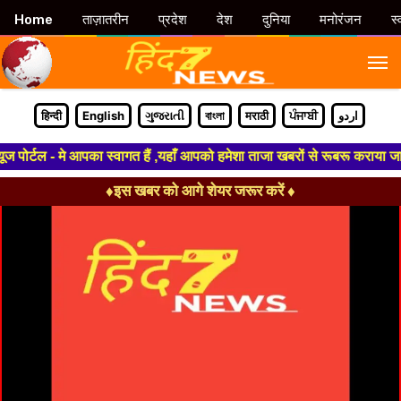
Home
ताज़ातरीन
प्रदेश
देश
दुनिया
मनोरंजन
स्
M
हिन्दी
English
ગુજરાતી
বাংলা
मराठी
ਪੰਜਾਬੀ
اردو
पोर्टल - मे आपका स्वागत हैं ,यहाँ आपको हमेशा ताजा खबरों से रूबरू कराया जाएग
♦इस खबर को आगे शेयर जरूर करें ♦