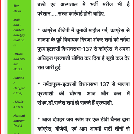
बच्चे एवं अस्पताल में भर्ती मरीज भी है
हिंद7
News
परेशान…..सख्त कार्रवाई होनी चाहिए.
Mail
add.-
* कांग्रेस बीजेपी में चुनावी माहौल गर्म, कांग्रेस से
hind7m
edia@g
भाजपा के पूर्व विधायक गिरजा शंकर शर्मा को नर्मदा
mail.co
m
पुरम इटारसी विधानसभा-137 से कांग्रेस ने अपना
Office
अधिकृत प्रत्याशी घोषित कर दिया है सूची कल देर
add.//W
ard
रात जारी हुई.
No.32
Subhas
h
* नर्मदापुरम-इटारसी विधानसभा 137 से भाजपा
Ganj,3r
प्रत्याशी की घोषणा आज और कल में
d line,
संभव.डॉ.राजेश शर्मा हो सकते हैं प्रत्याशी.
ITARSI-
461111
Narmad
* आज दोपहर जय स्तंभ पर एक टीवी चैनल द्वारा
apuram
(M.P.)
कांग्रेस, बीजेपी, एवं आम आदमी पार्टी तीनों से