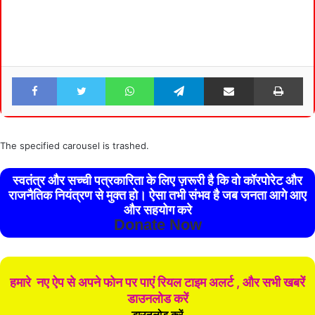
Facebook
Twitter
WhatsApp
Telegram
Share via Email
Pri
The specified carousel is trashed.
स्वतंत्र और सच्ची पत्रकारिता के लिए ज़रूरी है कि वो कॉरपोरेट और
राजनैतिक नियंत्रण से मुक्त हो। ऐसा तभी संभव है जब जनता आगे आए
और सहयोग करे
Donate Now
हमारे नए ऐप से अपने फोन पर पाएं रियल टाइम अलर्ट , और सभी खबरें
डाउनलोड करें
डाउनलोड करें