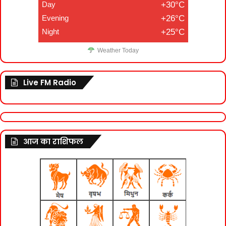
Day
+30°C
Evening
+26°C
Night
+25°C
Weather Today
Live FM Radio
आज का राशिफल