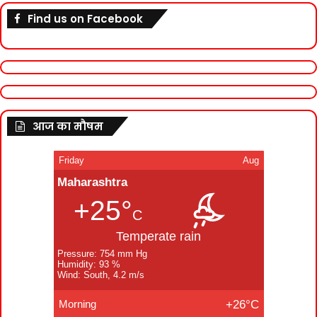
Find us on Facebook
आज का मौषम
Friday
Aug
Maharashtra
+25°
C
Temperate rain
Pressure: 754 mm Hg
Humidity: 93 %
Wind: South, 4.2 m/s
Morning
+26°C