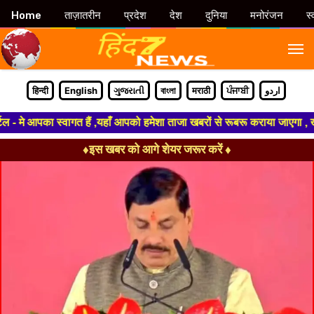
Home
ताज़ातरीन
प्रदेश
देश
दुनिया
मनोरंजन
स्
M
हिन्दी
English
ગુજરાતી
বাংলা
मराठी
ਪੰਜਾਬੀ
اردو
 आपका स्वागत हैं ,यहाँ आपको हमेशा ताजा खबरों से रूबरू कराया जाएगा , खबर ओर 
♦इस खबर को आगे शेयर जरूर करें ♦