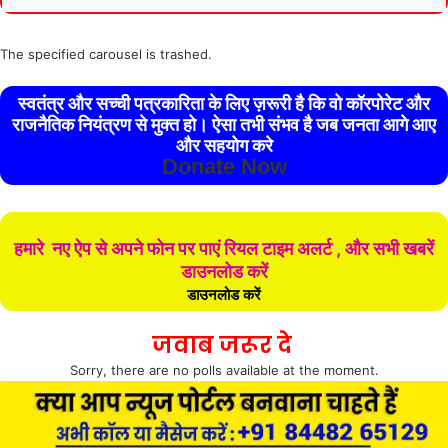
The specified carousel is trashed.
स्वतंत्र और सच्ची पत्रकारिता के लिए ज़रूरी है कि वो कॉरपोरेट और
राजनैतिक नियंत्रण से मुक्त हो। ऐसा तभी संभव है जब जनता आगे आए
और सहयोग करे
Donate Now
हमारे नए ऐप से अपने फोन पर पाएं रियल टाइम अलर्ट , और सभी खबरें
डाउनलोड करें
डाउनलोड करें
जवाब जरूर दे
Sorry, there are no polls available at the moment.