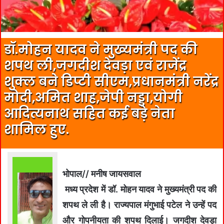
डॉ.मोहन यादव ने मुख्यमंत्री पद की
शपथ ली,जगदीश देवड़ा एवं राजेंद्र
शुक्ल बने डिप्टी सीएम,प्रधानमंत्री नरेंद्र
मोदी,अमित शाह,जेपी नड्डा,योगी
आदित्यनाथ सहित कई बड़े नेता
शामिल हुए.
भोपाल// मनीष जायसवाल
मध्य प्रदेश में डॉ. मोहन यादव ने मुख्यमंत्री पद की
शपथ ले ली है। राज्यपाल मंगुभाई पटेल ने उन्हें पद
और गोपनीयता की शपथ दिलाई। जगदीश देवड़ा