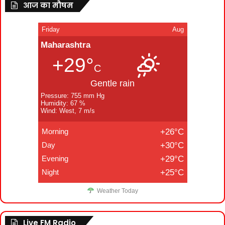
आज का मौषम
Friday
Aug
Maharashtra
+29°
C
Gentle rain
Pressure: 755 mm Hg
Humidity: 67 %
Wind: West, 7 m/s
Morning
+26°C
Day
+30°C
Evening
+29°C
Night
+25°C
Weather Today
Live FM Radio