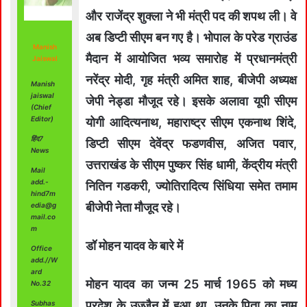
और राजेंद्र शुक्ला ने भी मंत्री पद की शपथ ली। वे
अब डिप्टी सीएम बन गए है। भोपाल के परेड ग्राउंड
Manish
मैदान में आयोजित भव्य समारोह में प्रधानमंत्री
Jaiswal
नरेंद्र मोदी, गृह मंत्री अमित शाह, बीजेपी अध्यक्ष
Manish
jaiswal
जेपी नेड्डा मौजूद रहे। इसके अलावा यूपी सीएम
(Chief
Editor)
योगी आदित्यनाथ, महाराष्ट्र सीएम एकनाथ शिंदे,
हिंद7
डिप्टी सीएम देवेंद्र फडणवीस, अजित पवार,
News
उत्तराखंड के सीएम पुष्कर सिंह धामी, केंद्रीय मंत्री
Mail
add.-
नितिन गडकरी, ज्योतिरादित्य सिंधिया समेत तमाम
hind7m
बीजेपी नेता मौजूद रहे।
edia@g
mail.co
m
डॉ मोहन यादव के बारे में
Office
add.//W
ard
मोहन यादव का जन्म 25 मार्च 1965 को मध्य
No.32
प्रदेश के उज्जैन में हुआ था. उनके पिता का नाम
Subhas