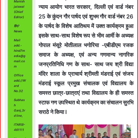
Manish
न्याय आयोग भारत सरकार, दिल्ली एवं वार्ड नंबर
jaiswal
(Chief
25 के कुंदन गौर पार्षद एवं शुभम गौर वार्ड नंबर 26
Editor)
के पार्षद के विशेष आतिथय में उक्त कार्यक्रम हुआ
हिंद7
News
इसके साथ-साथ विशेष रूप से भीम आर्मी के अध्यक्ष
Mail
गोपाल मंसूरे मोतीलाल भगोरिया -एबीडीएम रजक
add.-
hind7m
समाज के अध्यक्ष, एवं अन्य गणमान्य नागरिक
edia@g
mail.co
जनप्रतिनिधि गण के साथ- साथ जय श्री विद्या
m
मंदिर शाला के प्राचार्य श्रीमती मंडराई एवं संजय
Office
add.//W
मंडराई स्कूल प्रमुख संचालक एवं विद्यालय के
ard
No.32
समस्त छात्र-छात्राएं तथा विद्यालय के ही समस्त
Subhas
स्टाफ गण उपस्थित थे कार्यक्रम का संचालन सुरभि
h
Ganj,3r
सराठे ने किया l
d line,
ITARSI-
461111