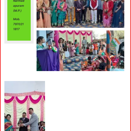
Narmad
apuram
(M.P.)
Mob.
797021
1817