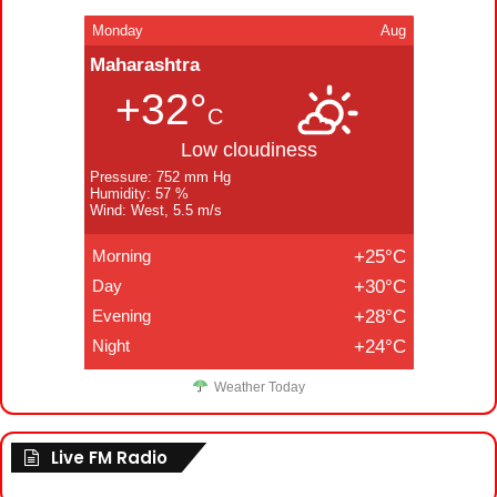
Monday
Aug
Maharashtra
+32°
C
Low cloudiness
Pressure: 752 mm Hg
Humidity: 57 %
Wind: West, 5.5 m/s
Morning
+25°C
Day
+30°C
Evening
+28°C
Night
+24°C
Weather Today
Live FM Radio