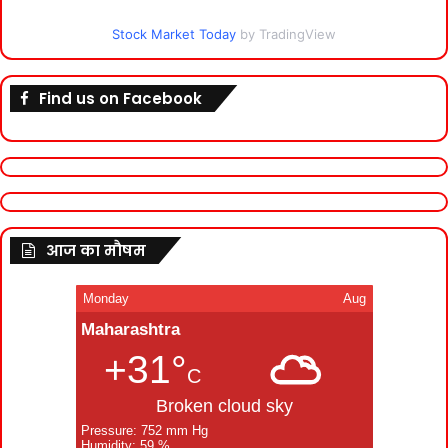
Stock Market Today
by TradingView
Find us on Facebook
आज का मौषम
Monday
Aug
Maharashtra
+31°
C
Broken cloud sky
Pressure: 752 mm Hg
Humidity: 59 %