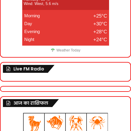
Wind: West, 5.6 m/s
Morning
+25°C
Day
+30°C
Evening
+28°C
Night
+24°C
Weather Today
Live FM Radio
आज का राशिफल