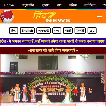
Home
ताज़ातरीन
प्रदेश
देश
दुनिया
मनोरंजन
स्
M
हिन्दी
English
ગુજરાતી
বাংলা
मराठी
ਪੰਜਾਬੀ
اردو
 मे आपका स्वागत हैं ,यहाँ आपको हमेशा ताजा खबरों से रूबरू कराया जाएगा , खबर 
♦इस खबर को आगे शेयर जरूर करें ♦