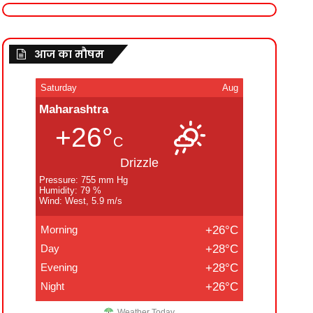
आज का मौषम
Saturday
Aug
Maharashtra
+26°
C
Drizzle
Pressure: 755 mm Hg
Humidity: 79 %
Wind: West, 5.9 m/s
Morning
+26°C
Day
+28°C
Evening
+28°C
Night
+26°C
Weather Today