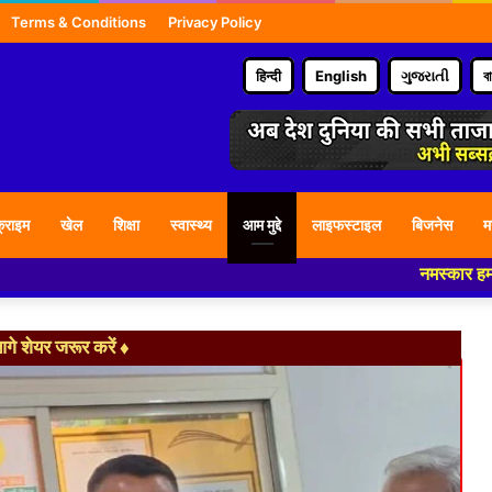
Terms & Conditions
Privacy Policy
हिन्दी
English
ગુજરાતી
ব
्राइम
खेल
शिक्षा
स्वास्थ्य
आम मुद्दे
लाइफस्टाइल
बिजनेस
म
नमस्कार हमारे न्यूज पोर्ट
े शेयर जरूर करें ♦