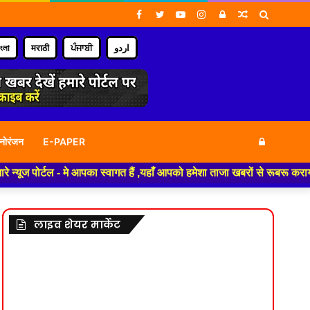
Facebook
Twitter
YouTube
Instagram
Log
Random
Search
In
Article
for
াংলা
मराठी
ਪੰਜਾਬੀ
اردو
Log
नोरंजन
E-PAPER
ल - मे आपका स्वागत हैं ,यहाँ आपको हमेशा ताजा खबरों से रूबरू कराया जाएगा , 
In
लाइव शेयर मार्केट